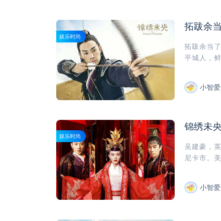
拓跋余
娱乐时尚
拓跋余当了
平城人，鲜
小智爱
锦绣未
娱乐时尚
吴建豪，英
尼卡市。美
小智爱