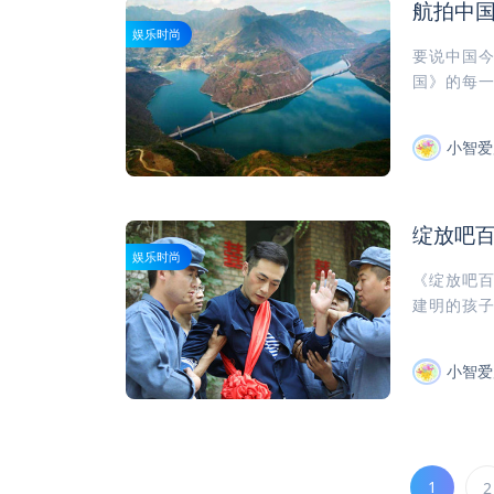
航拍中
娱乐时尚
要说中国今
国》的每一
小智爱
绽放吧
娱乐时尚
《绽放吧
建明的孩子
小智爱
1
2