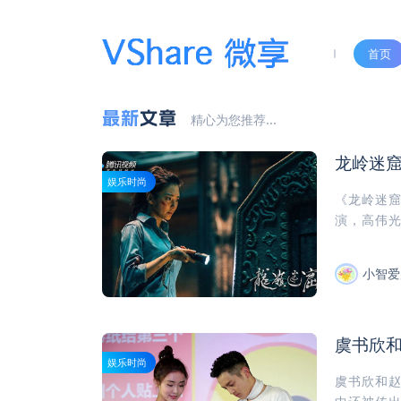
首页
最新
文章
精心为您推荐...
龙岭迷
娱乐时尚
《龙岭迷
演，高伟光
小智爱
虞书欣
娱乐时尚
虞书欣和