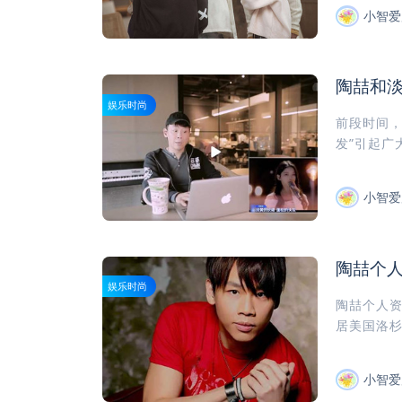
小智爱
陶喆和
娱乐时尚
前段时间，
发”引起广
小智爱
陶喆个
娱乐时尚
陶喆个人资
居美国洛杉
小智爱