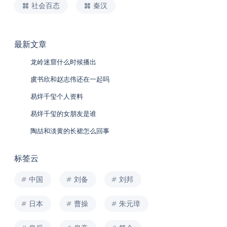
社会百态
秦汉
最新文章
龙岭迷窟什么时候播出
虞书欣和赵志伟还在一起吗
易烊千玺个人资料
易烊千玺的女朋友是谁
陶喆和淡黄的长裙怎么回事
标签云
中国
刘备
刘邦
日本
曹操
朱元璋