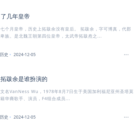
当了几年皇帝
七个月皇帝，历史上拓跋余没有皇后。 拓跋余，字可博真，代郡
卑族。是北魏王朝第四位皇帝，太武帝拓跋焘之...
历史
2024-12-05
央拓跋余是谁扮演的
文名VanNess Wu，1978年8月7日生于美国加利福尼亚州圣塔莫
籍华裔歌手、演员，F4组合成员...
历史
2024-12-05