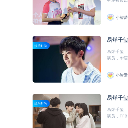
中还被传出
小智爱
易烊千
娱乐时尚
易烊千玺，
演员，华语演
小智爱
易烊千
娱乐时尚
易烊千玺，
演员，TF