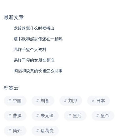
最新文章
龙岭迷窟什么时候播出
虞书欣和赵志伟还在一起吗
易烊千玺个人资料
易烊千玺的女朋友是谁
陶喆和淡黄的长裙怎么回事
标签云
中国
刘备
刘邦
日本
曹操
朱元璋
皇后
皇帝
简介
诸葛亮