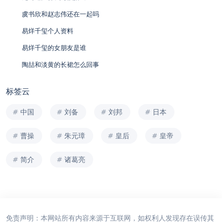
虞书欣和赵志伟还在一起吗
易烊千玺个人资料
易烊千玺的女朋友是谁
陶喆和淡黄的长裙怎么回事
标签云
中国
刘备
刘邦
日本
曹操
朱元璋
皇后
皇帝
简介
诸葛亮
免责声明：本网站所有内容来源于互联网，如权利人发现存在误传其