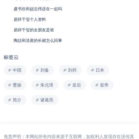
虞书欣和赵志伟还在一起吗
易烊千玺个人资料
易烊千玺的女朋友是谁
陶喆和淡黄的长裙怎么回事
标签云
中国
刘备
刘邦
日本
曹操
朱元璋
皇后
皇帝
简介
诸葛亮
免责声明：本网站所有内容来源于互联网，如权利人发现存在误传其