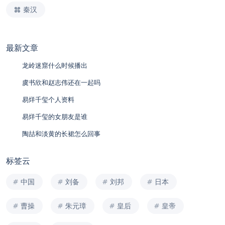
秦汉
最新文章
龙岭迷窟什么时候播出
虞书欣和赵志伟还在一起吗
易烊千玺个人资料
易烊千玺的女朋友是谁
陶喆和淡黄的长裙怎么回事
标签云
中国
刘备
刘邦
日本
曹操
朱元璋
皇后
皇帝