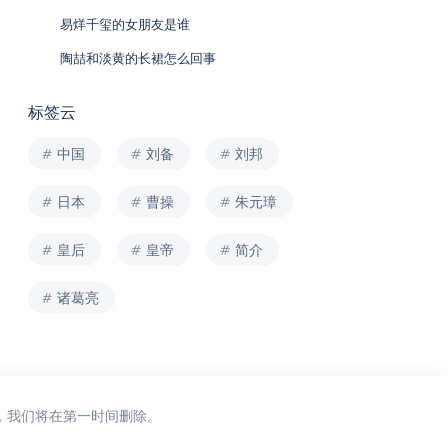
易烊千玺的女朋友是谁
陶喆和淡黄的长裙怎么回事
标签云
中国
刘备
刘邦
日本
曹操
朱元璋
皇后
皇帝
简介
诸葛亮
，我们将在第一时间删除。