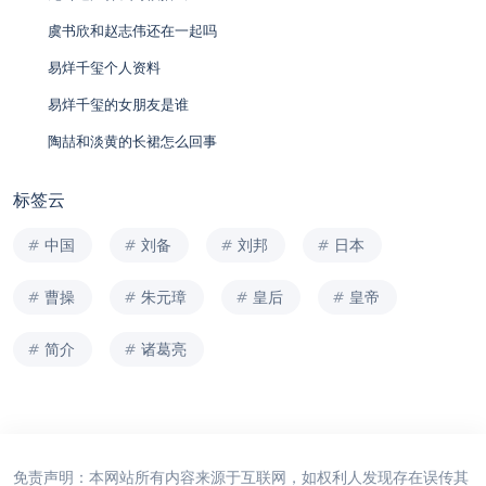
虞书欣和赵志伟还在一起吗
易烊千玺个人资料
易烊千玺的女朋友是谁
陶喆和淡黄的长裙怎么回事
标签云
中国
刘备
刘邦
日本
曹操
朱元璋
皇后
皇帝
简介
诸葛亮
免责声明：本网站所有内容来源于互联网，如权利人发现存在误传其