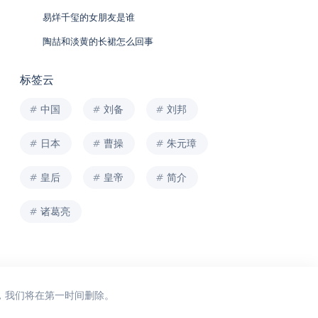
易烊千玺的女朋友是谁
陶喆和淡黄的长裙怎么回事
标签云
中国
刘备
刘邦
日本
曹操
朱元璋
皇后
皇帝
简介
诸葛亮
，我们将在第一时间删除。