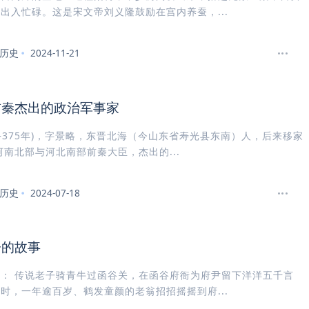
出入忙碌。这是宋文帝刘义隆鼓励在宫内养蚕，...
历史
2024-11-21
前秦杰出的政治军事家
5—375年)，字景略，东晋北海（今山东省寿光县东南）人，后来移家
河南北部与河北南部前秦大臣，杰出的...
历史
2024-07-18
子的故事
： 传说老子骑青牛过函谷关，在函谷府衙为府尹留下洋洋五千言
时，一年逾百岁、鹤发童颜的老翁招招摇摇到府...