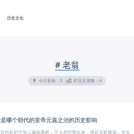
历史文化
#
老翁
今日更新：
0
栏目文章数：
4
治是哪个朝代的皇帝元嘉之治的历史影响
皇宫内外的空地上遍植桑树，不少房间腾出来，搭起无数匾架，宫女