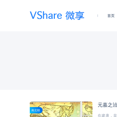
首页
元嘉之
南北朝
在建康，