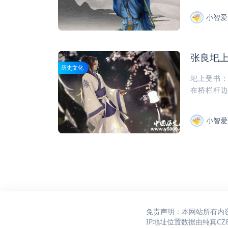
小智爱
张良圯
历史文化
圯上受书
在桥栏杆边
小智爱
免责声明：本网站所有内
IP地址位置数据由
纯真CZ