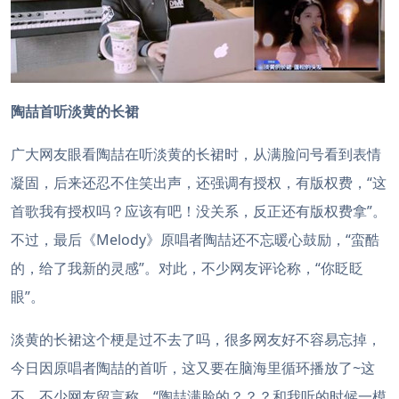
陶喆首听淡黄的长裙
广大网友眼看陶喆在听淡黄的长裙时，从满脸问号看到表情
凝固，后来还忍不住笑出声，还强调有授权，有版权费，“这
首歌我有授权吗？应该有吧！没关系，反正还有版权费拿”。
不过，最后《Melody》原唱者陶喆还不忘暖心鼓励，“蛮酷
的，给了我新的灵感”。对此，不少网友评论称，“你眨眨
眼”。
淡黄的长裙这个梗是过不去了吗，很多网友好不容易忘掉，
今日因原唱者陶喆的首听，这又要在脑海里循环播放了~这
不，不少网友留言称，“陶喆满脸的？？？和我听的时候一模