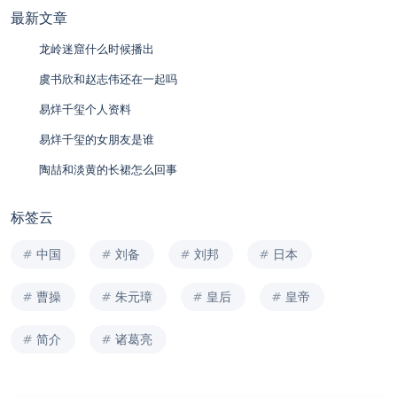
最新文章
龙岭迷窟什么时候播出
虞书欣和赵志伟还在一起吗
易烊千玺个人资料
易烊千玺的女朋友是谁
陶喆和淡黄的长裙怎么回事
标签云
中国
刘备
刘邦
日本
曹操
朱元璋
皇后
皇帝
简介
诸葛亮