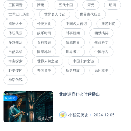
三国两晋
隋唐
五代十国
宋元
明清
世界近代历史
世界名人传记
世界古代历史
成语大全
传统文化
中国名人传记
旅游时尚
体坛风云
娱乐时尚
时事新闻
幽默搞笑
多彩生活
百科知识
情感世界
生命科学
自然风貌
国家地理
世界考古
中国考古
宇宙探索
世界未解之谜
中国未解之谜
野史传闻
奇闻异事
历史典故
民间故事
神话传说
龙岭迷窟什么时候播出
娱乐时尚
小智爱历史
2024-12-05