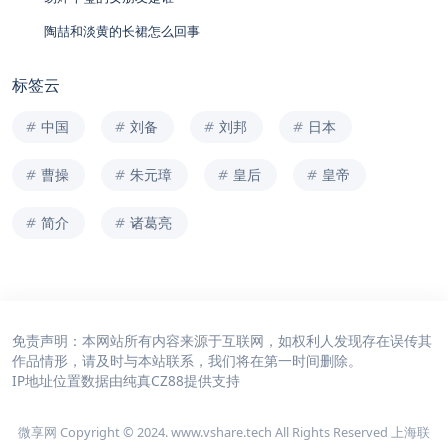
陶喆和淡黄的长裙怎么回事
标签云
中国
刘备
刘邦
日本
曹操
朱元璋
皇后
皇帝
简介
诸葛亮
免责声明：本网站所有内容来源于互联网，如权利人发现存在误传其
作品情形，请及时与本站联系，我们将在第一时间删除。
IP地址位置数据由
纯真CZ88
提供支持
微享网 Copyright © 2024. www.vshare.tech All Rights Reserved 上海联