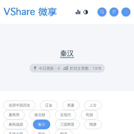
秦汉
今日更新：
0
栏目文章数：
1378
全部中国历史
辽金
西夏
上古
夏商周
南北朝
近现代
民国
春秋战国
秦汉
三国两晋
隋唐
五代十国
宋元
明清