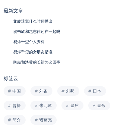
最新文章
龙岭迷窟什么时候播出
虞书欣和赵志伟还在一起吗
易烊千玺个人资料
易烊千玺的女朋友是谁
陶喆和淡黄的长裙怎么回事
标签云
中国
刘备
刘邦
日本
曹操
朱元璋
皇后
皇帝
简介
诸葛亮