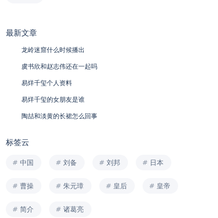
最新文章
龙岭迷窟什么时候播出
虞书欣和赵志伟还在一起吗
易烊千玺个人资料
易烊千玺的女朋友是谁
陶喆和淡黄的长裙怎么回事
标签云
中国
刘备
刘邦
日本
曹操
朱元璋
皇后
皇帝
简介
诸葛亮