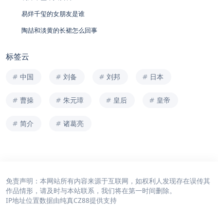
易烊千玺的女朋友是谁
陶喆和淡黄的长裙怎么回事
标签云
中国
刘备
刘邦
日本
曹操
朱元璋
皇后
皇帝
简介
诸葛亮
免责声明：本网站所有内容来源于互联网，如权利人发现存在误传其
作品情形，请及时与本站联系，我们将在第一时间删除。
IP地址位置数据由
纯真CZ88
提供支持