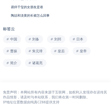
易烊千玺的女朋友是谁
陶喆和淡黄的长裙怎么回事
标签云
中国
刘备
刘邦
日本
曹操
朱元璋
皇后
皇帝
简介
诸葛亮
免责声明：本网站所有内容来源于互联网，如权利人发现存在误传其
作品情形，请及时与本站联系，我们将在第一时间删除。
IP地址位置数据由
纯真CZ88
提供支持