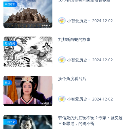
这位开国皇帝的陵墓惨遭挖掘
中国考古
小智爱历史
2024-12-02
刘邦斩白蛇的故事
野史传闻
小智爱历史
2024-12-02
换个角度看吕后
秦汉
小智爱历史
2024-12-02
韩信死的到底冤不冤？专家：就凭这
中国历史
三条罪过，的确不冤