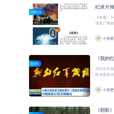
纪录片推
传统文化
【收藏！3
进更广阔的
小智爱
《我的
近现代
为纪念中国
西省委宣传
小智爱
《朝歌