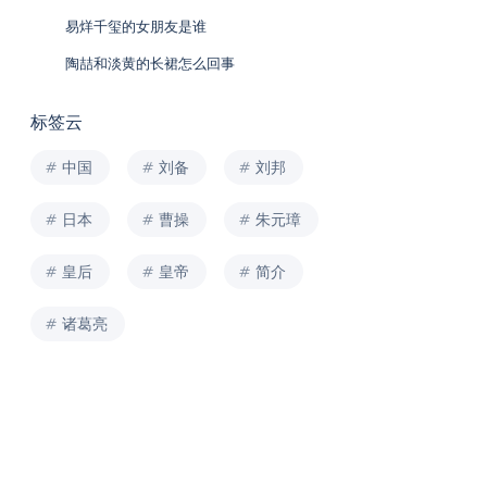
易烊千玺的女朋友是谁
陶喆和淡黄的长裙怎么回事
标签云
中国
刘备
刘邦
日本
曹操
朱元璋
皇后
皇帝
简介
诸葛亮