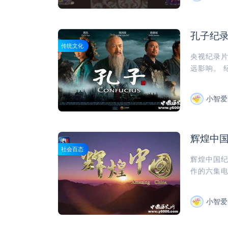
孔子纪
传统文化
央视纪录
远影响。 纪
小智爱
辉煌中
社会百态
辉煌中国纪
作的六集电
小智爱