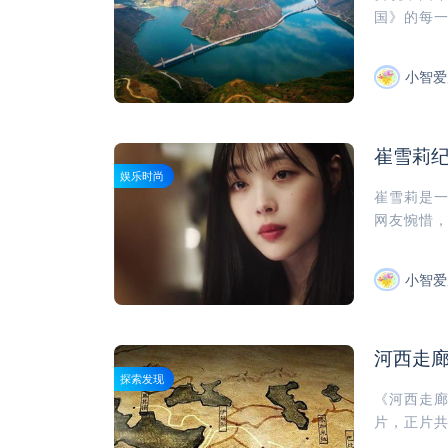
国》的每一
小智爱
崔雪莉
娱乐时尚
崔雪莉是
网友惋惜，
小智爱
河西走廊
探索发现
《河西走
片，正片共