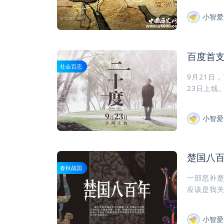
小智爱
百度首支
社会百态
9月21日
23日上线
小智爱
楚国八百
春秋战国
一部恶补楚
应该是我关
小智爱