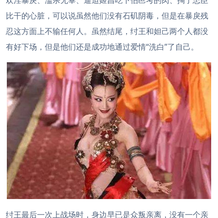
欢淫暴戾、滥杀无辜、逼迫姬昌吃下伯邑考的肉、掏了忠臣
比干的心脏，可以说虽然他们没有石矶阴毒，但是在暴戾残
忍这方面上不输任何人。虽然结尾，纣王和妲己两个人都没
有好下场，但是他们还是成功地通过爱情“洗白”了自己。
纣王最后一次上战场时，身边早已是众叛亲离，没有一个亲