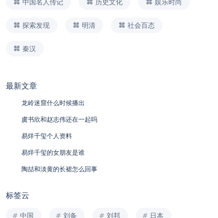
中国名人传记
历史文化
娱乐时尚
探索发现
明清
社会百态
秦汉
最新文章
龙岭迷窟什么时候播出
虞书欣和赵志伟还在一起吗
易烊千玺个人资料
易烊千玺的女朋友是谁
陶喆和淡黄的长裙怎么回事
标签云
中国
刘备
刘邦
日本