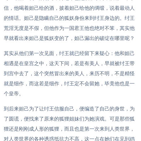
信，他喝着妲己给的酒，披着妲己给他的绸缎，说着最动人
的情话。妲己是隐瞒自己的狐妖身份来到纣王身边的。纣王
荒淫无度是不假，但他作为一国君王他也绝对不笨，其实他
早就看出来妲己是狐妖变的了，妲己漏出的破绽在哪里呢？
其实从他们第一次见面，纣王就已经留下来疑心：他和妲己
相遇是在皇宫之中，这天下间，若是有美人，早就被纣王带
到宫中去了，这个突然冒出来的美人，来历不明，不是精怪
就是细作，而这若是细作，纣王定不会留她，毕竟他也是一
个皇帝。
到后来妲己为了让纣王信服自己，便编造了自己的身世，为
了圆谎，便找来了原来的狐狸姐妹们为她演戏。可是那些狐
狸还是刚刚成人形的狐狸，而且也是第一次来到人类世界，
对人类世界的各种诱惑抵抗力不高，这一点在她们在见到鸡