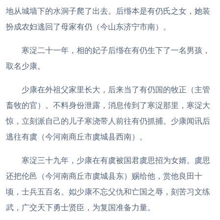
地从城墙下的水洞子爬了出去。后缗本是有仍氏之女，她装
扮成农妇逃回了母家有仍（今山东济宁市南）。
寒浞二十一年，相的妃子后缗在有仍生下了一名男孩，
取名少康。
少康在外祖父家里长大，后来当了有仍国的牧正（主管
畜牧的官）。不料身份泄露，消息传到了寒浞那里，寒浞大
惊，立刻派自己的儿子寒浇带人前往有仍抓捕。少康闻讯后
逃往有虞（今河南商丘市虞城县西南）。
寒浞三十九年，少康在有虞被国君虞思招为女婿。虞思
还把伦邑（今河南商丘市虞城县东）赐给他，赏他良田十
顷，士兵五百名。姒少康不忘父仇和亡国之辱，刻苦习文练
武，广交天下勇士贤臣，为复国准备力量。