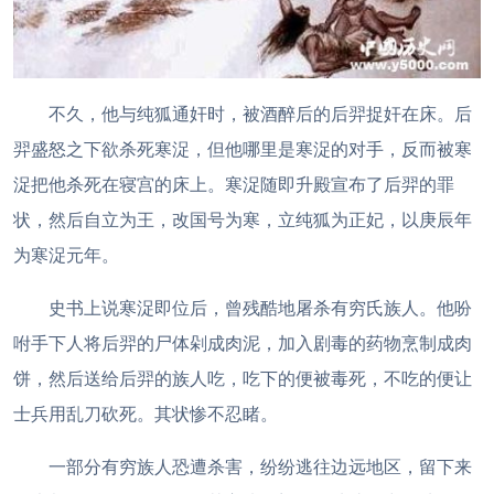
不久，他与纯狐通奸时，被酒醉后的后羿捉奸在床。后
羿盛怒之下欲杀死寒浞，但他哪里是寒浞的对手，反而被寒
浞把他杀死在寝宫的床上。寒浞随即升殿宣布了后羿的罪
状，然后自立为王，改国号为寒，立纯狐为正妃，以庚辰年
为寒浞元年。
史书上说寒浞即位后，曾残酷地屠杀有穷氏族人。他吩
咐手下人将后羿的尸体剁成肉泥，加入剧毒的药物烹制成肉
饼，然后送给后羿的族人吃，吃下的便被毒死，不吃的便让
士兵用乱刀砍死。其状惨不忍睹。
一部分有穷族人恐遭杀害，纷纷逃往边远地区，留下来