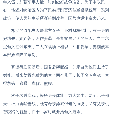
年入伍，加强军事力量，时刻做好战争准备。为了争取民
心，他还对统治区内的平民实行削富济贫减轻赋税等一系列
政策，使人民的生活逐渐得到改善，国势也逐渐富大起来。
寒浞的原配夫人是北方女子，身材魁梧健壮，有一身的
好功夫。她姓姜，叫作姜蠡，是九黎蚩尤氏的后人。当年寒
浞领兵征讨东夷，二人在战场上相识，互相爱慕，姜蠡便率
本部族投降了寒浞。
寒浞得胜回朝后，国君后羿赐婚，并亲自为他们主持了
婚礼。后来姜蠡先后为他生了两个儿子，长子名叫寒浇，生
得豹头、狼眼、虎背、熊腰。
次子名叫寒戏，长得身长体壮，力大如牛。两个儿子都
天生神力勇猛善战，既有母亲勇武强健的血统，又有父亲机
智狡猾的智慧，在十几岁时就开始领兵厮杀。