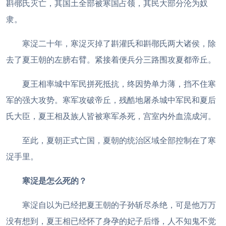
斟鄩氏灭亡，其国土全部被寒国占领，其民大部分沦为奴
隶。
寒浞二十年，寒浞灭掉了斟灌氏和斟鄩氏两大诸侯，除
去了夏王朝的左膀右臂。紧接着便兵分三路围攻夏都帝丘。
夏王相率城中军民拼死抵抗，终因势单力薄，挡不住寒
军的强大攻势。寒军攻破帝丘，残酷地屠杀城中军民和夏后
氏大臣，夏王相及族人皆被寒军杀死，宫室内外血流成河。
至此，夏朝正式亡国，夏朝的统治区域全部控制在了寒
浞手里。
寒浞是怎么死的？
寒浞自以为已经把夏王朝的子孙斩尽杀绝，可是他万万
没有想到，夏王相已经怀了身孕的妃子后缗，人不知鬼不觉