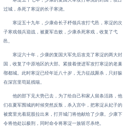
过城，杀死了寒浞的长子寒浇。
寒浞五十九年，少康命长子杼领兵攻打弋邑，寒浞的次
子寒戏领兵迎战，被夏军击败，少康杀死寒戏，收复了弋
邑。
寒浞六十年，少康的复国大军先后攻克了寒浞的两大封
国，收复了中原地区的大部。紧接着便进军攻打寒浞的老巢
鄩都城。此时寒浞已经年近八十岁，无力征战厮杀，只好躲
在深宫里苟延残喘。
他的部下见大势已去，为了给自己和家人留条活路，他
们在夏军围城的时候突然反叛，杀入宫中，把寒浞从妃子的
被窝里光着屁股拉出来，打开城门将他献给了少康。少康下
令将他处以极刑，同时命令将寒浞一族斩尽杀绝。