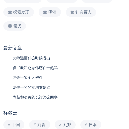
探索发现
明清
社会百态
秦汉
最新文章
龙岭迷窟什么时候播出
虞书欣和赵志伟还在一起吗
易烊千玺个人资料
易烊千玺的女朋友是谁
陶喆和淡黄的长裙怎么回事
标签云
中国
刘备
刘邦
日本