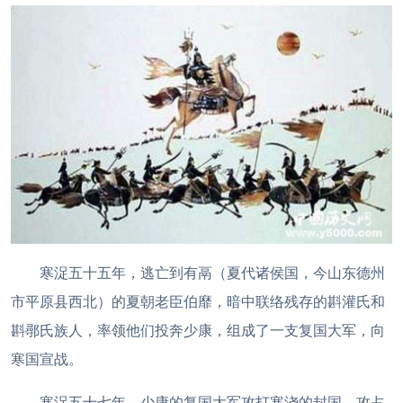
寒浞五十五年，逃亡到有鬲（夏代诸侯国，今山东德州
市平原县西北）的夏朝老臣伯靡，暗中联络残存的斟灌氏和
斟鄩氏族人，率领他们投奔少康，组成了一支复国大军，向
寒国宣战。
寒浞五十七年，少康的复国大军攻打寒浇的封国，攻占