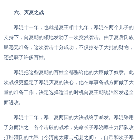
六、灭夏之战
寒浞十一年，也就是夏王相十九年，寒浞在两个儿子的
支持下，向夏朝的领地发动了一次突然袭击。由于夏后氏族
民毫无准备，这次袭击十分成功，不仅掠夺了大批的财物，
还捉获了许多百姓。
寒浞把这些夏朝的百姓全都赐给他的大臣做了奴隶。此
次战役更坚定了寒浞灭夏的决心，他在军事备战方面做了大
量的准备工作，决定选择适当的时机向夏王朝统治区发起全
面进攻。
寒浞十二年，寒、夏两国的大决战终于暴发。寒浞采用
了分而治之、各个击破的战术，先命长子寒浇率主力部队攻
打斟灌氏的弋邑（今河南太康与杞县之间），自己和次子寒