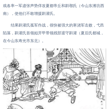
戏各率一军虚张声势佯攻夏都帝丘和斟鄩氏（今山东潍坊西
南），使他们不敢增援斟灌氏。
结果斟灌氏孤军作战，很快被强大的寒浇军击败，弋邑
陷落，斟灌氏首领姒开甲带领残部退守斟灌（夏后氏都城，
在今山东寿光市东北）。