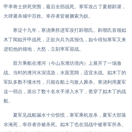
甲率将士拼死突围，最后全部战死。寒军攻占了夏都斟灌，
大肆屠杀城中百姓。幸存者皆被捆索为奴。
寒浞十九年，寒浇乘胜进军攻打斟鄩氏。斟鄩氏首领姒
木丁闻姒开甲战死，正欲兴兵为其报仇，如今得知寒军又来
进犯他的领地，大怒，立刻率军迎战。
双方乘船在潍河（今山东潍坊境内）上展开了一场激
战。当时的潍河水深流急，水面宽阔，适宜水战。姒木丁的
军队多数不懂水性，只能在船上与敌人厮杀。寒浇利用夏军
这一弱点，派出了数十名水手潜入水下，凿穿了姒木丁的战
船。
夏军见战船漏水十分惊慌，寒军乘机攻杀，夏军大部落
水淹死，幸存者亦被杀死。姒木丁也在混战中被寒军所杀。