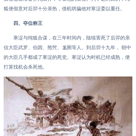
狐便假意对后羿十分亲热，借机哄骗他对寒浞委以重任。
四、夺位称王
寒浞与纯狐合谋，在三年时间内，陆续害死了后羿的亲
信大臣武罗、伯因、熊髠、尨圉等人。到后羿十九年， 朝中
的大臣几乎都成了寒浞的死党。寒浞认为时机已经成熟，便
打算找机会杀死他。