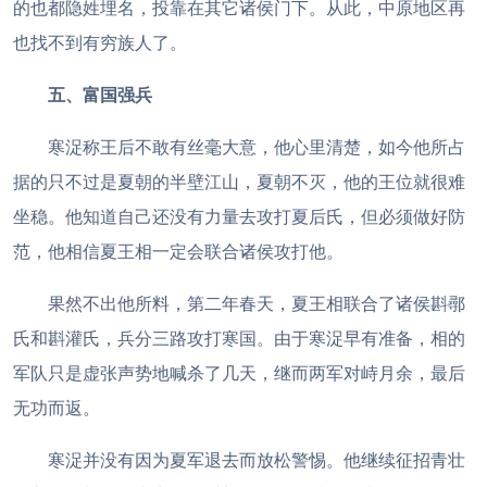
的也都隐姓埋名，投靠在其它诸侯门下。从此，中原地区再
也找不到有穷族人了。
五、富国强兵
寒浞称王后不敢有丝毫大意，他心里清楚，如今他所占
据的只不过是夏朝的半壁江山，夏朝不灭，他的王位就很难
坐稳。他知道自己还没有力量去攻打夏后氏，但必须做好防
范，他相信夏王相一定会联合诸侯攻打他。
果然不出他所料，第二年春天，夏王相联合了诸侯斟鄩
氏和斟灌氏，兵分三路攻打寒国。由于寒浞早有准备，相的
军队只是虚张声势地喊杀了几天，继而两军对峙月余，最后
无功而返。
寒浞并没有因为夏军退去而放松警惕。他继续征招青壮