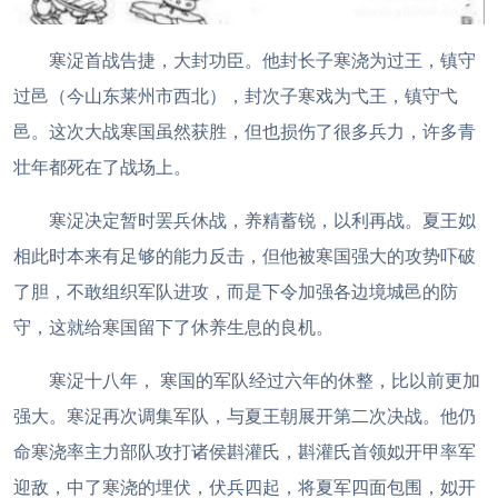
寒浞首战告捷，大封功臣。他封长子寒浇为过王，镇守
过邑（今山东莱州市西北），封次子寒戏为弋王，镇守弋
邑。这次大战寒国虽然获胜，但也损伤了很多兵力，许多青
壮年都死在了战场上。
寒浞决定暂时罢兵休战，养精蓄锐，以利再战。夏王姒
相此时本来有足够的能力反击，但他被寒国强大的攻势吓破
了胆，不敢组织军队进攻，而是下令加强各边境城邑的防
守，这就给寒国留下了休养生息的良机。
寒浞十八年， 寒国的军队经过六年的休整，比以前更加
强大。寒浞再次调集军队，与夏王朝展开第二次决战。他仍
命寒浇率主力部队攻打诸侯斟灌氏，斟灌氏首领姒开甲率军
迎敌，中了寒浇的埋伏，伏兵四起，将夏军四面包围，姒开