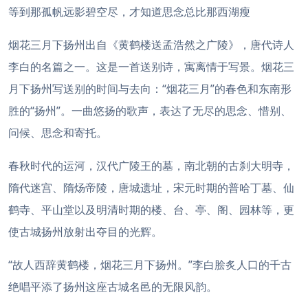
等到那孤帆远影碧空尽，才知道思念总比那西湖瘦
烟花三月下扬州出自《黄鹤楼送孟浩然之广陵》，唐代诗人
李白的名篇之一。这是一首送别诗，寓离情于写景。烟花三
月下扬州写送别的时间与去向：“烟花三月”的春色和东南形
胜的“扬州”。一曲悠扬的歌声，表达了无尽的思念、惜别、
问候、思念和寄托。
春秋时代的运河，汉代广陵王的墓，南北朝的古刹大明寺，
隋代迷宫、隋炀帝陵，唐城遗址，宋元时期的普哈丁墓、仙
鹤寺、平山堂以及明清时期的楼、台、亭、阁、园林等，更
使古城扬州放射出夺目的光辉。
“故人西辞黄鹤楼，烟花三月下扬州。”李白脍炙人口的千古
绝唱平添了扬州这座古城名邑的无限风韵。