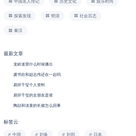
中国名人传记
历史文化
娱乐时尚
探索发现
明清
社会百态
秦汉
最新文章
龙岭迷窟什么时候播出
虞书欣和赵志伟还在一起吗
易烊千玺个人资料
易烊千玺的女朋友是谁
陶喆和淡黄的长裙怎么回事
标签云
中国
刘备
刘邦
日本