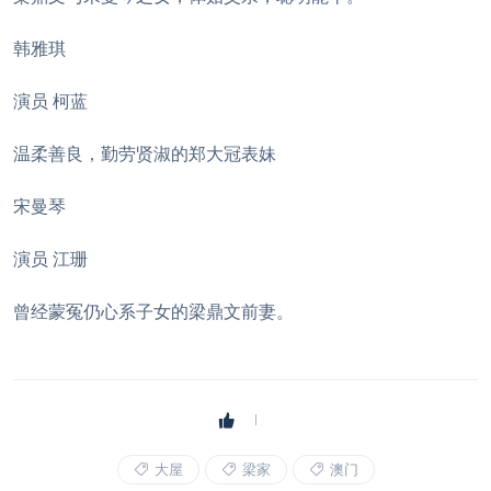
韩雅琪
演员 柯蓝
温柔善良，勤劳贤淑的郑大冠表妹
宋曼琴
演员 江珊
曾经蒙冤仍心系子女的梁鼎文前妻。
大屋
梁家
澳门