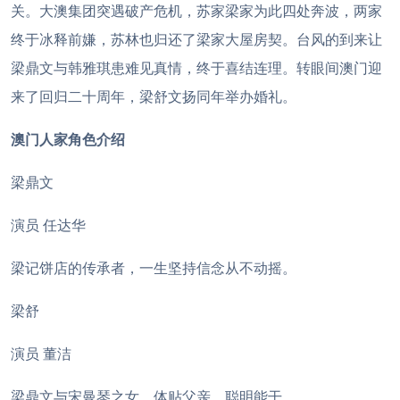
关。大澳集团突遇破产危机，苏家梁家为此四处奔波，两家
终于冰释前嫌，苏林也归还了梁家大屋房契。台风的到来让
梁鼎文与韩雅琪患难见真情，终于喜结连理。转眼间澳门迎
来了回归二十周年，梁舒文扬同年举办婚礼。
澳门人家角色介绍
梁鼎文
演员 任达华
梁记饼店的传承者，一生坚持信念从不动摇。
梁舒
演员 董洁
梁鼎文与宋曼琴之女，体贴父亲，聪明能干。