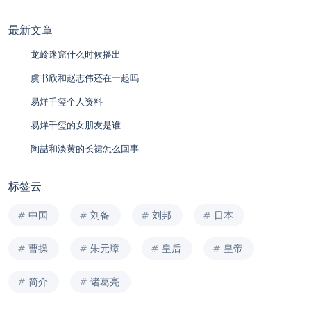
最新文章
龙岭迷窟什么时候播出
虞书欣和赵志伟还在一起吗
易烊千玺个人资料
易烊千玺的女朋友是谁
陶喆和淡黄的长裙怎么回事
标签云
中国
刘备
刘邦
日本
曹操
朱元璋
皇后
皇帝
简介
诸葛亮