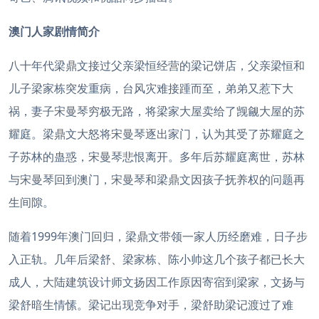
澳门人家剧情简介
八十年代梁鼎文接过父亲梁恒经营的梁记饼店，父亲梁恒和
儿子梁家栋突发重病，台风灾难接踵而至，弟弟又惹下大
祸，妻子宋曼琴穷极无路，将梁家大屋卖给了觊觎大屋的苏
耀庭。梁鼎文大怒将宋曼琴逐出家门，认为其受了苏耀庭之
子苏林的蛊惑，宋曼琴悲恨离开。多年后苏耀庭离世，苏林
与宋曼琴回到澳门，宋曼琴和梁鼎文因孩子抚养权的问题再
生间隙。
随着1999年澳门回归，梁鼎文带领一家人历经磨难，日子步
入正轨。几年后梁舒、梁家栋、陈小帅这几个孩子都已长大
成人，大陆建筑设计师文扬因工作原因寄宿到梁家，文扬与
梁舒暗生情愫。梁记出现竞争对手，梁舒助梁记渡过了难