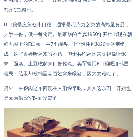
的游骑，以经冷冻、干燥处理后的食物为主，其重量和体积
都比C口粮小。
D口粮是应急战斗口粮，通常是巧克力之类的高热量食品，
人手一份，供一餐食用。最豪华的当属1950年开始出现在朝
鲜占城上的E口粮，由7个罐头、1个附件包和20支香烟组
成。这些百姓听起来很不错，但士兵吃起肉来觉得像嚼锯
末，面条、土豆吃起来则像糨糊。美军曾用E口粮赈济韩国
难民，结果却被韩国老百姓拿来喂猪，因为太难吃了。
另外，午餐肉这东西现在人们经常吃，其实这东西一开始也
是因为供应军队而发迹的。