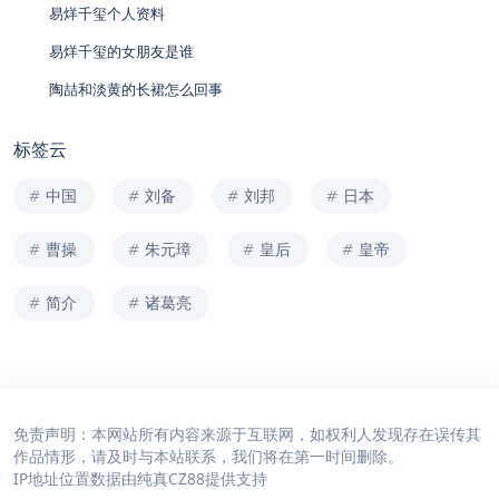
易烊千玺个人资料
易烊千玺的女朋友是谁
陶喆和淡黄的长裙怎么回事
标签云
中国
刘备
刘邦
日本
曹操
朱元璋
皇后
皇帝
简介
诸葛亮
免责声明：本网站所有内容来源于互联网，如权利人发现存在误传其
作品情形，请及时与本站联系，我们将在第一时间删除。
IP地址位置数据由
纯真CZ88
提供支持