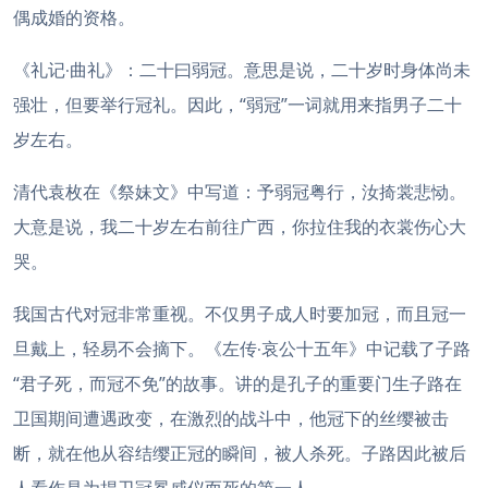
偶成婚的资格。
《礼记
曲礼》：二十曰弱冠。意思是说，二十岁时身体尚未
·
强壮，但要举行冠礼。因此，“弱冠”一词就用来指男子二十
岁左右。
清代袁枚在《祭妹文》中写道：予弱冠粤行，汝掎裳悲恸。
大意是说，我二十岁左右前往广西，你拉住我的衣裳伤心大
哭。
我国古代对冠非常重视。不仅男子成人时要加冠，而且冠一
旦戴上，轻易不会摘下。《左传
哀公十五年》中记载了子路
·
“君子死，而冠不免”的故事。讲的是孔子的重要门生子路在
卫国期间遭遇政变，在激烈的战斗中，他冠下的丝缨被击
断，就在他从容结缨正冠的瞬间，被人杀死。子路因此被后