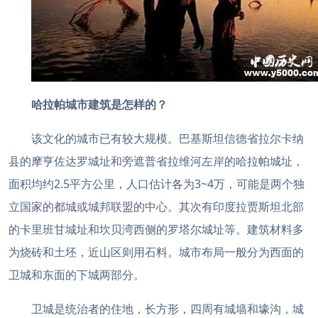
哈拉帕
城市建筑是怎样的？
该文化的城市已有较大规模。巴基斯坦信德省拉尔卡纳
县的摩亨佐达罗城址和旁遮普省拉维河左岸的哈拉帕城址，
面积均约2.5平方公里，人口估计各为3~4万，可能是两个独
立国家的都城或城邦联盟的中心。其次有印度拉贾斯坦北部
的卡里班甘城址和坎贝湾西侧的罗塔尔城址等。建筑材料多
为烧砖和土坯，近山区则用石料。城市布局一般分为西面的
卫城和东面的下城两部分。
卫城是统治者的住地，长方形，四周有城墙和壕沟，城