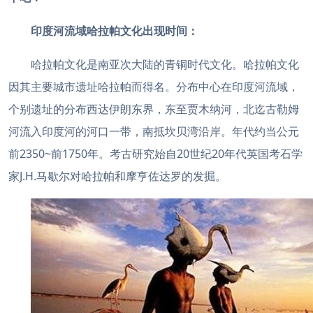
印度河流域哈拉帕文化出现时间：
哈拉帕文化是南亚次大陆的青铜时代文化。哈拉帕文化
因其主要城市遗址哈拉帕而得名。分布中心在印度河流域，
个别遗址的分布西达伊朗东界，东至贾木纳河，北迄古勒姆
河流入印度河的河口一带，南抵坎贝湾沿岸。年代约当公元
前2350~前1750年。考古研究始自20世纪20年代英国考石学
家J.H.马歇尔对哈拉帕和摩亨佐达罗的发掘。