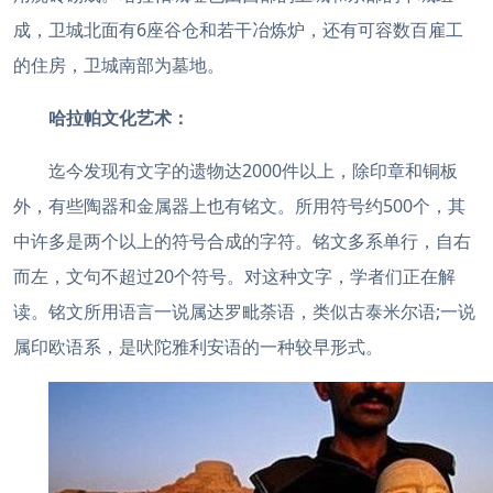
成，卫城北面有6座谷仓和若干冶炼炉，还有可容数百雇工
的住房，卫城南部为墓地。
哈拉帕文化艺术：
迄今发现有文字的遗物达2000件以上，除印章和铜板
外，有些陶器和金属器上也有铭文。所用符号约500个，其
中许多是两个以上的符号合成的字符。铭文多系单行，自右
而左，文句不超过20个符号。对这种文字，学者们正在解
读。铭文所用语言一说属达罗毗荼语，类似古泰米尔语;一说
属印欧语系，是吠陀雅利安语的一种较早形式。