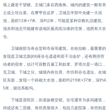
墙上建若干望楼。主城门多在西南角。城内的建筑一般有夯
土或土坯台基。在摩亨佐达罗，卫城北半部中央建一大浴
池，面积12米×7米、深约2米，可能是某种宗教礼仪建筑。
池东和池北可能建有该地区最高统治者的宅第，池西有大谷
仓。
卫城南部当有会堂和寺庙等建筑。在哈拉帕，最重要的
发现是卫城北面的6座谷仓遗迹和若干冶金炉，还有两排劳
动者的宿舍，估计可容数百雇工和奴隶。罗塔尔是一港口，
无卫城、下城之分。城墙内有住房、作坊和谷仓遗址。在城
区东面，发现一个砖砌大水池，面积约219米×37米，深约4.
5米，据信系船坞。
下城是居民区，街道纵横交错。住宅通常为多间建筑，
间或还有二层楼。有些房屋很大，包括几套院落，有些则是