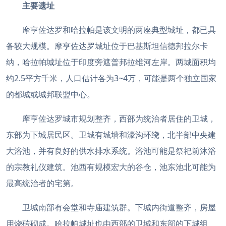
主要遗址
摩亨佐达罗和哈
拉帕是该文明的两座典型城址，都已具
备较大规模。摩亨佐达罗城址位于巴基斯坦信德邦拉尔卡
纳，哈拉帕城址位于印度旁遮普邦拉维河左岸。两城面积均
约2.5平方千米，人口估计各为3~4万，可能是两个独立国家
的都城或城邦联盟中心。
摩亨佐达罗城市规划整齐，西部为统治者居住的卫城，
东部为下城居民区。卫城有城墙和濠沟环绕，北半部中央建
大浴池，并有良好的供水排水系统。浴池可能是祭祀前沐浴
的宗教礼仪建筑。池西有规模宏大的谷仓，池东池北可能为
最高统治者的宅第。
卫城南部有会堂和寺庙建筑群。下城内街道整齐，房屋
用烧砖砌成。哈拉帕城址也由西部的卫城和东部的下城组