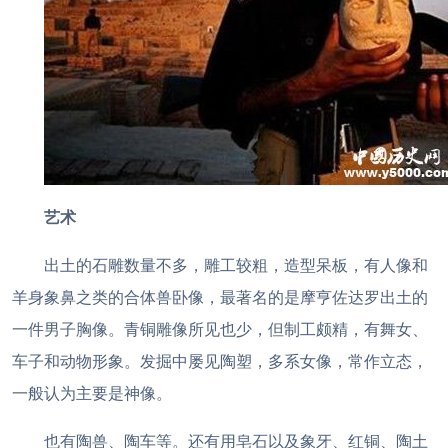
艺术
出土的石雕数量不多，雕工较粗，造型呆板，有人像和
羊身象鼻之类的合体兽卧像，最著名的是摩亨佐达罗出土的
一件男子胸像。青铜雕像所见也少，但制工颇精，有舞女、
车子和动物形象。发掘中屡见陶塑，多系女像，常作立态，
一般认为主要是神像。
也有陶兽、陶车等。还有用皂石以及象牙、红铜、陶土