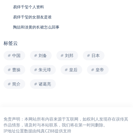
易烊千玺个人资料
易烊千玺的女朋友是谁
陶喆和淡黄的长裙怎么回事
标签云
中国
刘备
刘邦
日本
曹操
朱元璋
皇后
皇帝
简介
诸葛亮
免责声明：本网站所有内容来源于互联网，如权利人发现存在误传其
作品情形，请及时与本站联系，我们将在第一时间删除。
IP地址位置数据由
纯真CZ88
提供支持