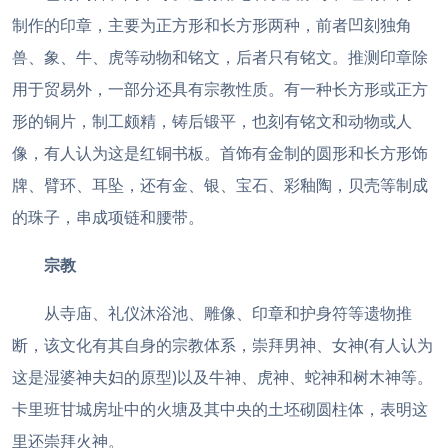
制作的印章，主要为正方形和长方形两种，前者凹刻独角
兽、象、牛、虎等动物和铭文，后者只有铭文。推测印章除
用于贸易外，一部分还具有宗教性质。有一种长方形或正方
形的铜片，制工颇精，铸后锻平，也刻有铭文和动物或人
像，有人认为这是红铜书板。首饰有金制的圆形和长方形饰
牌、臂环、耳坠，还有金、银、宝石、彩釉陶，贝壳等制成
的珠子，串成项链和腰带。
宗教
从寺庙、礼仪沐浴池、雕像、印章和护身符等遗物推
断，该文化有其自身的宗教体系，崇拜男神、女神(有人认为
这是湿婆神夫妇的原型)以及牛神、虎神、蛇神和树木神等。
卡里班甘城房址中的火塘及其中央的土坯砌圆柱体，表明这
里还崇拜火神。