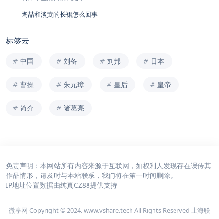
陶喆和淡黄的长裙怎么回事
标签云
中国
刘备
刘邦
日本
曹操
朱元璋
皇后
皇帝
简介
诸葛亮
免责声明：本网站所有内容来源于互联网，如权利人发现存在误传其
作品情形，请及时与本站联系，我们将在第一时间删除。
IP地址位置数据由
纯真CZ88
提供支持
微享网 Copyright © 2024. www.vshare.tech All Rights Reserved 上海联