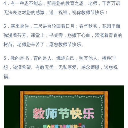
4．有一种恩不能忘，那是您的教育之恩；老师，千言万语
无法表达对您的感激；送上祝福，祝你教师节快乐！
5．寒来暑住，三尺讲台轮回着日月；春华秋实，花园里面
弥漫着芬芳。课堂上，书桌旁，您撒下心血，灌溉着青春的
树苗。老师您辛苦了，愿您教师节快乐。
6．教的是书，育的是人。燃烧自己，照亮他人。播种理
想，浇灌希望。有教无类，无私厚爱。感念师恩，送您祝
福。