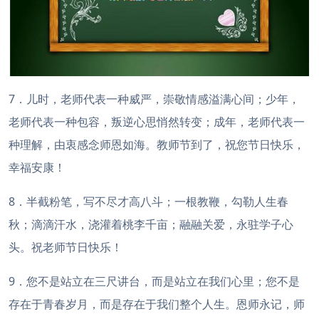
7．儿时，老师代表一种威严，崇敬情感溢满心间；少年，
老师代表一种包容，叛逆心思悄然转变；成年，老师代表一
种理解，由衷感念师恩如海。教师节到了，祝您节日快乐，
幸福安康！
8．半截粉笔，写不尽才高八斗；一根教鞭，勾勒人生春
秋；滴滴汗水，浇灌着桃李千亩；融融关爱，永驻学子心
头。祝老师节日快乐！
9．您不是站立在三尺讲台，而是站立在我们心里；您不是
存在于青春岁月，而是存在于我们整个人生。恩师永记，师