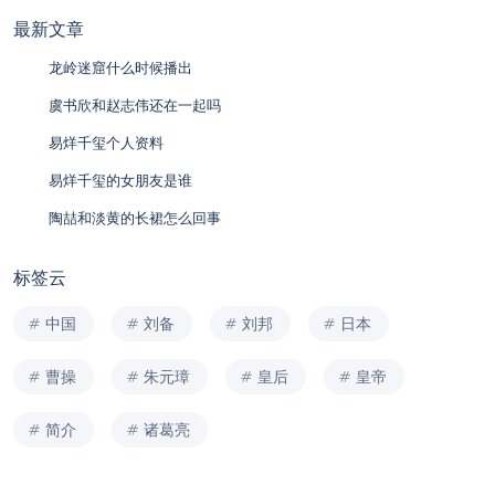
最新文章
龙岭迷窟什么时候播出
虞书欣和赵志伟还在一起吗
易烊千玺个人资料
易烊千玺的女朋友是谁
陶喆和淡黄的长裙怎么回事
标签云
中国
刘备
刘邦
日本
曹操
朱元璋
皇后
皇帝
简介
诸葛亮