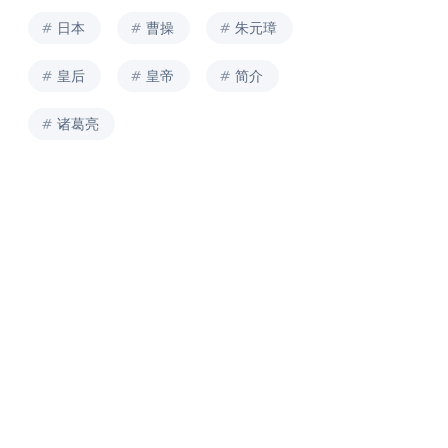
日本
曹操
朱元璋
皇后
皇帝
简介
诸葛亮