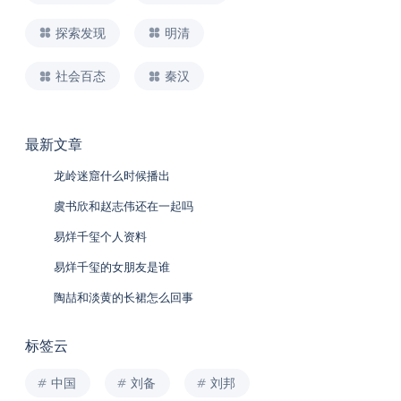
探索发现
明清
社会百态
秦汉
最新文章
龙岭迷窟什么时候播出
虞书欣和赵志伟还在一起吗
易烊千玺个人资料
易烊千玺的女朋友是谁
陶喆和淡黄的长裙怎么回事
标签云
中国
刘备
刘邦