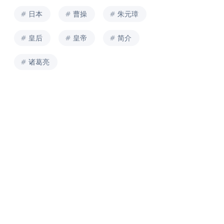
日本
曹操
朱元璋
皇后
皇帝
简介
诸葛亮