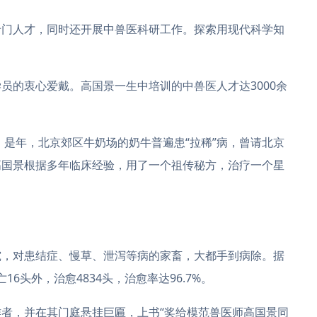
专门人才，同时还开展中兽医科研工作。探索用现代科学知
员的衷心爱戴。高国景一生中培训的中兽医人才达3000余
。是年，北京郊区牛奶场的奶牛普遍患“拉稀”病，曾请北京
高国景根据多年临床经验，用了一个祖传秘方，治疗一个星
究，对患结症、慢草、泄泻等病的家畜，大都手到病除。据
16头外，治愈4834头，治愈率达96.7%。
者，并在其门庭悬挂巨匾，上书“奖给模范兽医师高国景同