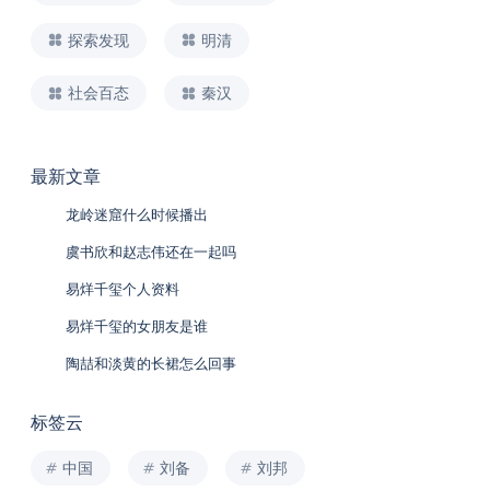
探索发现
明清
社会百态
秦汉
最新文章
龙岭迷窟什么时候播出
虞书欣和赵志伟还在一起吗
易烊千玺个人资料
易烊千玺的女朋友是谁
陶喆和淡黄的长裙怎么回事
标签云
中国
刘备
刘邦