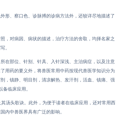
观外形、察口色、诊脉搏的诊病方法外，还较详尽地描述了
对照，对病因、病状的描述，治疗方法的舍取，均择名家之
撰写。
、所在部位、针别、针具、入针深浅、主治病症，以及注意
述了用药的要义外，将兽医常用中药按现代兽医学知识分为
泻剂，镇静、明目剂，清凉解热、发汗剂，活血、镇痛、强
以备临床应用。
及其汤头歌诀。此外，为便于读者在临床应用，还对常用西
在国内中兽医界具有广泛的影响。