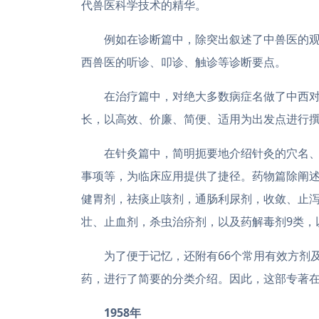
代兽医科学技术的精华。
例如在诊断篇中，除突出叙述了中兽医的
西兽医的听诊、叩诊、触诊等诊断要点。
在治疗篇中，对绝大多数病症名做了中西
长，以高效、价廉、简便、适用为出发点进行
在针灸篇中，简明扼要地介绍针灸的穴名
事项等，为临床应用提供了捷径。药物篇除阐
健胃剂，祛痰止咳剂，通肠利尿剂，收敛、止
壮、止血剂，杀虫治疥剂，以及药解毒剂9类，
为了便于记忆，还附有66个常用有效方剂
药，进行了简要的分类介绍。因此，这部专著
1958年