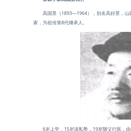
高国景（1893—1964），别名高好景，
家，为祖传第8代继承人。
6岁上学，15岁读私塾，19岁随父行医，