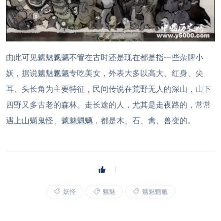
由此可见魑魅魍魉不管在古时还是现在都是指一些杂牌小
妖，据说魑魅魍魉专吃美女，外表大多以高大、红身、尖
耳、头长角为主要特征，民间传说在荒野无人的深山，山下
四野又多古老的森林。走长途的人，尤其是走夜路的，常常
遇上山魈鬼怪、魑魅魍魉，都是木、石、禽、兽变的。
妖怪
魑魅
魑魅魍魉