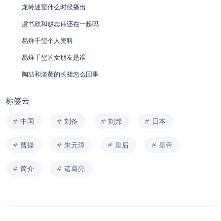
龙岭迷窟什么时候播出
虞书欣和赵志伟还在一起吗
易烊千玺个人资料
易烊千玺的女朋友是谁
陶喆和淡黄的长裙怎么回事
标签云
中国
刘备
刘邦
日本
曹操
朱元璋
皇后
皇帝
简介
诸葛亮