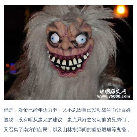
但是，炎帝已经年迈力弱，又不忍因自己发动战争而让百姓
遭殃，没有听从蚩尤的建议。蚩尤只好去发动他的兄弟们，
又召集了南方的苗民，以及山林水泽间的魑魅魍魉等鬼怪，