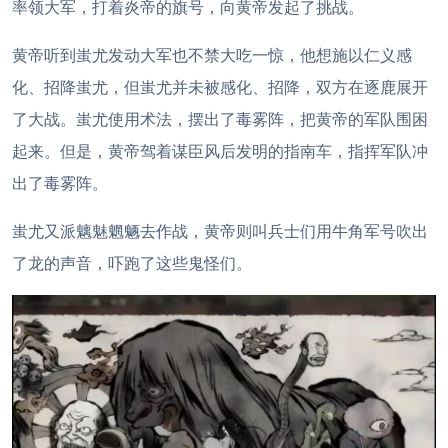
率领大军，打着炎帝的旗号，向黄帝发起了挑战。
黄帝听到蚩尤发动大军也不禁大吃一惊，他想施以仁义感
化、招降蚩尤，但蚩尤并未被感化、招降，双方在逐鹿展开
了大战。蚩尤使用术法，摆出了毒雾阵，把黄帝的军队围困
起来。但是，黄帝驾着谋臣风后发明的指南车，指挥军队冲
出了毒雾阵。
蚩尤又派魑魅魍魉去作战，黄帝则叫兵士们用牛角军号吹出
了龙的声音，吓跑了这些鬼怪们。