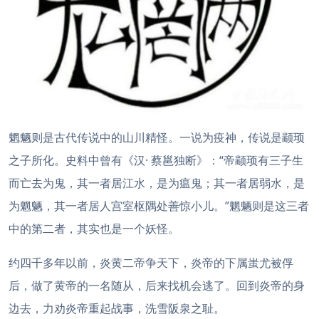
魍魉则是古代传说中的山川精怪。一说为疫神，传说是颛顼
之子所化。史料中曾有《汉· 蔡邕独断》：“帝颛顼有三子生
而亡去为鬼，其一者居江水，是为瘟鬼；其一者居弱水，是
为魍魉，其一者居人宫室枢隅处善惊小儿。”魍魉则是这三者
中的第二者，其实也是一个妖怪。
约四千多年以前，炎黄二帝争天下，炎帝的下属蚩尤被俘
后，做了黄帝的一名随从，后来找机会逃了。回到炎帝的身
边去，力劝炎帝重起战事，洗雪阪泉之耻。