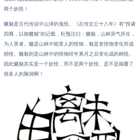
两个妖怪！
魑魅是古代传说中山泽的鬼怪。《左传文公十八年》有“投诸
四裔，以御魑魅”的记载，杜预注曰：魑魅，山林异气所生，
为人害者。魑是山林中能害人的怪物，魅是老怪物变化而成
精怪。魑魅则是山林中的怪物经年累月之后变化成的精怪。
因此魑魅其实是一个妖怪，而不是两个妖怪。是不是颠覆了
很多人的脑洞啊！