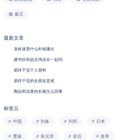
秦汉
最新文章
龙岭迷窟什么时候播出
虞书欣和赵志伟还在一起吗
易烊千玺个人资料
易烊千玺的女朋友是谁
陶喆和淡黄的长裙怎么回事
标签云
中国
刘备
刘邦
日本
曹操
朱元璋
皇后
皇帝