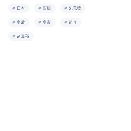
日本
曹操
朱元璋
皇后
皇帝
简介
诸葛亮