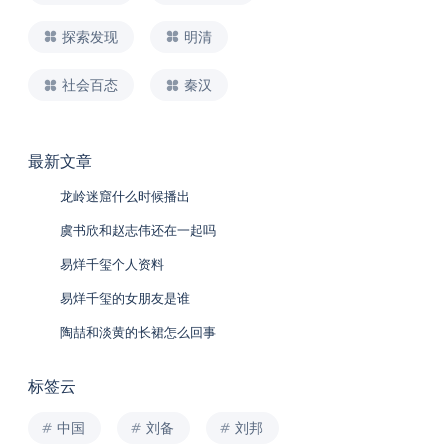
探索发现
明清
社会百态
秦汉
最新文章
龙岭迷窟什么时候播出
虞书欣和赵志伟还在一起吗
易烊千玺个人资料
易烊千玺的女朋友是谁
陶喆和淡黄的长裙怎么回事
标签云
中国
刘备
刘邦