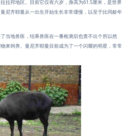
拉拉邦地区。目前它仅有六岁，身高为61.5厘米，是世界
。曼尼齐耶曼从一出生开始生长非常缓慢，以至于比同龄年
来了当地兽医，结果兽医在一番检测后也查不出个所以然
宠物来饲养。曼尼齐耶曼目前成为了一个闪耀的明星，常常
。