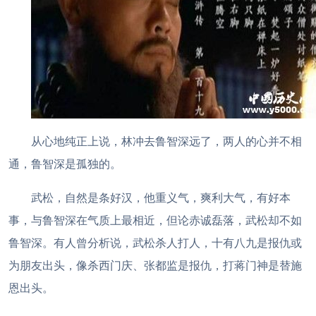
从心地纯正上说，林冲去鲁智深远了，两人的心并不相
通，鲁智深是孤独的。
武松，自然是条好汉，他重义气，爽利大气，有好本
事，与鲁智深在气质上最相近，但论赤诚磊落，武松却不如
鲁智深。有人曾分析说，武松杀人打人，十有八九是报仇或
为朋友出头，像杀西门庆、张都监是报仇，打蒋门神是替施
恩出头。