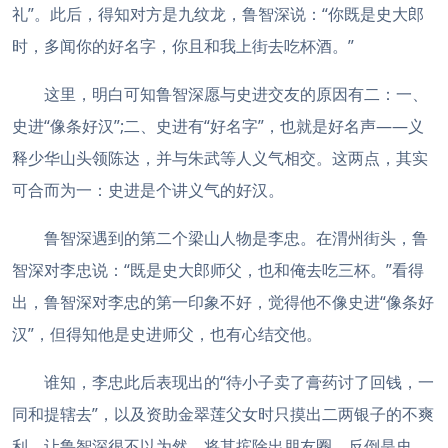
礼”。此后，得知对方是九纹龙，鲁智深说：“你既是史大郎
时，多闻你的好名字，你且和我上街去吃杯酒。”
这里，明白可知鲁智深愿与史进交友的原因有二：一、
史进“像条好汉”;二、史进有“好名字”，也就是好名声——义
释少华山头领陈达，并与朱武等人义气相交。这两点，其实
可合而为一：史进是个讲义气的好汉。
鲁智深遇到的第二个梁山人物是李忠。在渭州街头，鲁
智深对李忠说：“既是史大郎师父，也和俺去吃三杯。”看得
出，鲁智深对李忠的第一印象不好，觉得他不像史进“像条好
汉”，但得知他是史进师父，也有心结交他。
谁知，李忠此后表现出的“待小子卖了膏药讨了回钱，一
同和提辖去”，以及资助金翠莲父女时只摸出二两银子的不爽
利，让鲁智深很不以为然，将其摈除出朋友圈。反倒是史