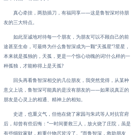
真心牵挂，两肋插刀，有福同享——这是鲁智深对待朋
友的三大特点。
如此至诚地对待每一个朋友，为朋友可以不顾自己的前
途甚至生命，可最终为什么鲁智深成为一颗“天孤星”?星星，
本来就是孤独的，天孤，更是一个惊心动魄的词!什么样的一
种孤独，才能称得上是天孤?
回头再看鲁智深相交的几位朋友，我突然觉得，从某种
意义上说，鲁智深可能真的是没有朋友的——如果说真正的
朋友是心灵上的相通、精神上的相知。
史进，也重义气，但他在烧了家园与朱武等人对抗官府
后，却曾有些后悔：“一时间要救三人，放火烧了庄院，虽是
有些细软家财，粗重什物尽皆没了。”而鲁智深，救助朋友