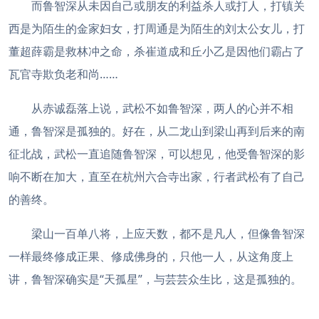
而鲁智深从未因自己或朋友的利益杀人或打人，打镇关
西是为陌生的金家妇女，打周通是为陌生的刘太公女儿，打
董超薛霸是救林冲之命，杀崔道成和丘小乙是因他们霸占了
瓦官寺欺负老和尚……
从赤诚磊落上说，武松不如鲁智深，两人的心并不相
通，鲁智深是孤独的。好在，从二龙山到梁山再到后来的南
征北战，武松一直追随鲁智深，可以想见，他受鲁智深的影
响不断在加大，直至在杭州六合寺出家，行者武松有了自己
的善终。
梁山一百单八将，上应天数，都不是凡人，但像鲁智深
一样最终修成正果、修成佛身的，只他一人，从这角度上
讲，鲁智深确实是“天孤星”，与芸芸众生比，这是孤独的。