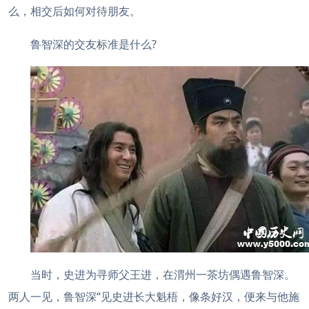
么，相交后如何对待朋友。
鲁智深的交友标准是什么?
当时，史进为寻师父王进，在渭州一茶坊偶遇鲁智深。
两人一见，鲁智深“见史进长大魁梧，像条好汉，便来与他施