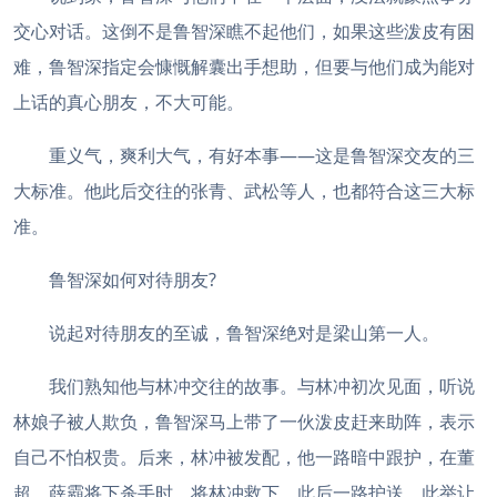
交心对话。这倒不是鲁智深瞧不起他们，如果这些泼皮有困
难，鲁智深指定会慷慨解囊出手想助，但要与他们成为能对
上话的真心朋友，不大可能。
重义气，爽利大气，有好本事——这是鲁智深交友的三
大标准。他此后交往的张青、武松等人，也都符合这三大标
准。
鲁智深如何对待朋友?
说起对待朋友的至诚，鲁智深绝对是梁山第一人。
我们熟知他与林冲交往的故事。与林冲初次见面，听说
林娘子被人欺负，鲁智深马上带了一伙泼皮赶来助阵，表示
自己不怕权贵。后来，林冲被发配，他一路暗中跟护，在董
超、薛霸将下杀手时，将林冲救下，此后一路护送。此举让