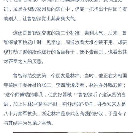
进，虽是在烧毁家园后的逃亡中，仍能一把掏出十两因子资
助别人，让鲁智深觉出其豪爽大气。
这便是鲁智深交友的第二个标准：爽利大气。后来，鲁
智深做客桃花山时，见李忠、周通放着大堆今银不用、却要
现打劫了财物给他送行的吝啬样子，便不告而别，也看出其
对吝啬之人的厌恶。
鲁智深结交的第二个朋友是林冲。当时，他正在大相国
寺菜园子耍禅杖给张三、李四等泼皮看，林冲在外喝彩道：
“这个师傅端的非凡，使的好器械！”鲁智深听了这识货的言
语，加上见林冲“豹头环眼，燕颔虎须”模样，并得知来人是
八十万禁军教头，断定林冲是条武艺高强的好汉，于是有了
与其结拜为兄弟之举动。