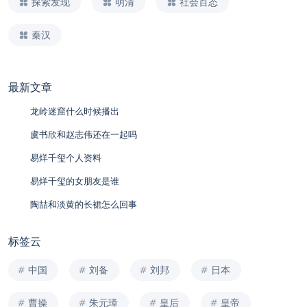
探索发现
明清
社会百态
秦汉
最新文章
龙岭迷窟什么时候播出
虞书欣和赵志伟还在一起吗
易烊千玺个人资料
易烊千玺的女朋友是谁
陶喆和淡黄的长裙怎么回事
标签云
中国
刘备
刘邦
日本
曹操
朱元璋
皇后
皇帝