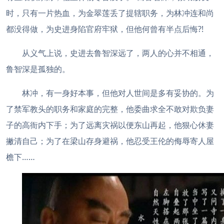
时，只有一片热血，为金翠莲丢了提辖职务，为林冲连和尚
都没得做，为史进身陷官府牢狱，但他何曾有半点后悔?!
从义气上说，史进去鲁智深远了，两人的心并不相通，
鲁智深是孤独的。
林冲，有一身好本事，但他对人世间是多有妥协的。为
了禁军教头的职务和家庭的完整，他委曲求全不敢对欺负妻
子的高衙内下手；为了远离灾祸以便东山再起，他狠心休妻
撇清自己；为了在梁山存身避祸，他忍受王伦的侮辱寄人屋
檐下……