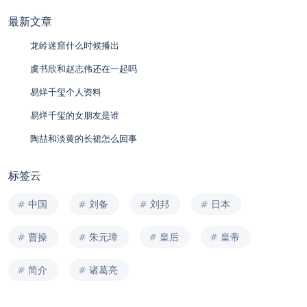
最新文章
龙岭迷窟什么时候播出
虞书欣和赵志伟还在一起吗
易烊千玺个人资料
易烊千玺的女朋友是谁
陶喆和淡黄的长裙怎么回事
标签云
中国
刘备
刘邦
日本
曹操
朱元璋
皇后
皇帝
简介
诸葛亮