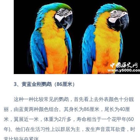
3、黄蓝金刚鹦鹉（86厘米）
这种一种比较常见的鹦鹉，首先看上去外表颜色十分靓
丽，由蓝黄两种颜色组合。其身长为86厘米，尾长为40厘
米，翼展近一米，体重为2斤多，寿命相当于一个花甲年(60
年)。他们在生活习性上以群居为主，发生声音震耳欲聋，时
常比较兴奋紧张。