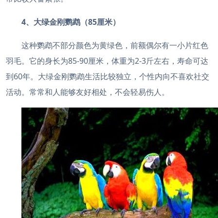
4、大绿金刚鹦鹉（85厘米）
这种鹦鹉不部分颜色为黄绿色，前额偶尔有一小片红色
羽毛。它的身长为85-90厘米，体重为2-3斤左右，寿命可达
到60年。大绿金刚鹦鹉生活比较独立，个性内向不喜欢社交
活动。常常和人能够友好相处，不会轻易伤人。