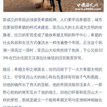
新成立的帝国必须接受希腊精神。人们要学说希腊语，城市
也要按照希腊的样式来建造。亚历山大的士兵成为文明的传
播者。往日的军营变成了吸收希腊文明的和平中心，希腊的
社会风俗和生活方式像洪水一样传遍整个帝国。正当这个风
潮一浪高过一浪时，亚历山大却突然得了热病，于公元前32
3年在巴比伦国王汉谟拉比修筑的旧宫殿里辞世。
随后，希腊文明之潮退去，但仍旧留下了一大片希腊文明的
沃土。尽管亚历山大的雄心和自负显得有些孩子气和愚蠢，
但他的确作出了伟大的贡献。他的帝国没能存活多久，一群
野心勃勃的将军瓜分了他的领土。但他们怀着和亚历山大一
样的梦想，那就是建立一个能将希腊文明与亚洲精神相融合