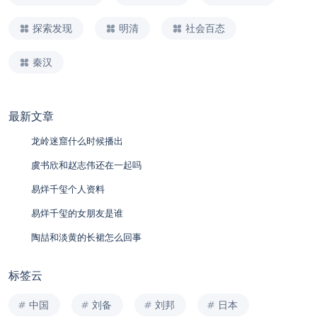
探索发现
明清
社会百态
秦汉
最新文章
龙岭迷窟什么时候播出
虞书欣和赵志伟还在一起吗
易烊千玺个人资料
易烊千玺的女朋友是谁
陶喆和淡黄的长裙怎么回事
标签云
中国
刘备
刘邦
日本