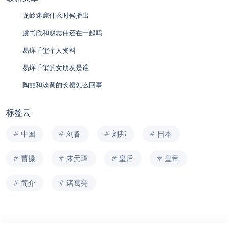
龙岭迷窟什么时候播出
虞书欣和赵志伟还在一起吗
易烊千玺个人资料
易烊千玺的女朋友是谁
陶喆和淡黄的长裙怎么回事
标签云
中国
刘备
刘邦
日本
曹操
朱元璋
皇后
皇帝
简介
诸葛亮