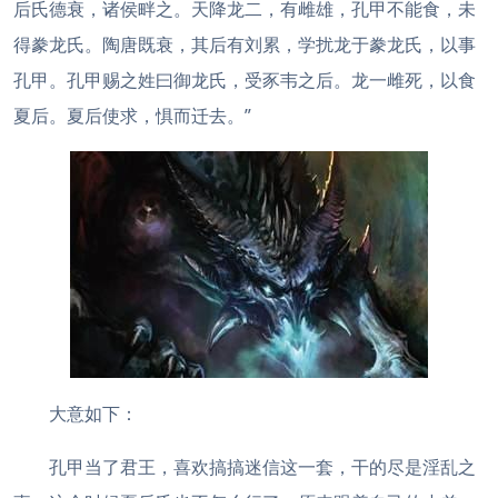
后氏德衰，诸侯畔之。天降龙二，有雌雄，孔甲不能食，未
得豢龙氏。陶唐既衰，其后有刘累，学扰龙于豢龙氏，以事
孔甲。孔甲赐之姓曰御龙氏，受豕韦之后。龙一雌死，以食
夏后。夏后使求，惧而迁去。”
大意如下：
孔甲当了君王，喜欢搞搞迷信这一套，干的尽是淫乱之