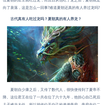
位夏朝的君主就吃过龙，而且自从他吃了龙之后，夏朝就走
向了衰落，这是怎么一回事?难道夏朝还真的有人养过龙吗?
古代真有人吃过龙吗？夏朝真的有人养龙？
夏朝自少康之后，又传了数代人，很快便传到了夏帝不
降。这位君王在位了一共在位了六十九年，他担心自己死后
儿子难当大任，所以就传位于自己的弟弟帝扃。帝扃在位二