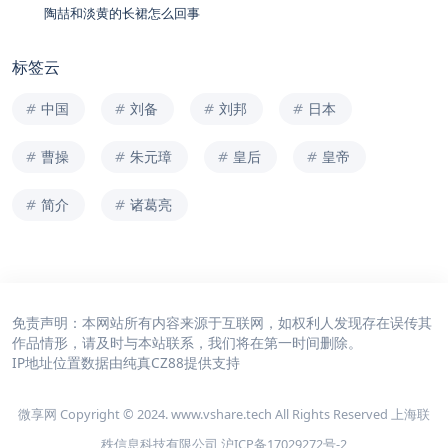
陶喆和淡黄的长裙怎么回事
标签云
中国
刘备
刘邦
日本
曹操
朱元璋
皇后
皇帝
简介
诸葛亮
免责声明：本网站所有内容来源于互联网，如权利人发现存在误传其
作品情形，请及时与本站联系，我们将在第一时间删除。
IP地址位置数据由
纯真CZ88
提供支持
微享网 Copyright © 2024. www.vshare.tech All Rights Reserved 上海联
秩信息科技有限公司
沪ICP备17029272号-2