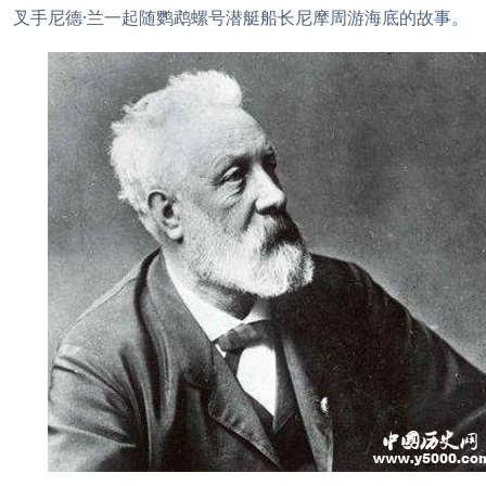
叉手尼德·兰一起随鹦鹉螺号潜艇船长尼摩周游海底的故事。