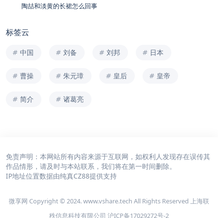
陶喆和淡黄的长裙怎么回事
标签云
中国
刘备
刘邦
日本
曹操
朱元璋
皇后
皇帝
简介
诸葛亮
免责声明：本网站所有内容来源于互联网，如权利人发现存在误传其
作品情形，请及时与本站联系，我们将在第一时间删除。
IP地址位置数据由
纯真CZ88
提供支持
微享网 Copyright © 2024. www.vshare.tech All Rights Reserved 上海联
秩信息科技有限公司
沪ICP备17029272号-2