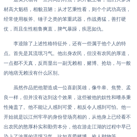
材高大魁梧，相貌丑陋；从才艺秉性看，则个个武功高强，
经常使用板斧、锤子之类的笨重武器，作战勇猛，善打硬
仗，而且生性粗鲁爽直，脾气暴躁，疾恶如仇。
李逵除了上述性格特征外，还有一些属于他个人的特
点。首先是其流氓习气。他出身农民，但没有农民的厚道，
一点都不天真，反而显出一副无赖相，赌博、抢劫，与一般
的地痞无赖没有什么区别。
虽然作品把他塑造成一位喜剧英雄，像牛皋、焦赞、孟
良一样，但并没有达到这个效果，这些被他的奴性和嗜杀秉
性掩盖了。他不能让人感到可爱，相反令人感到可怕。他一
开始就是以江州牢卒的身份登场亮相的，从他身上已经看不
出农民的憨厚朴实和勤劳本分，他在游走江湖的过程中早已
染上了浓厚的流氓习气，比如喜爱赌博、抢人财物等。