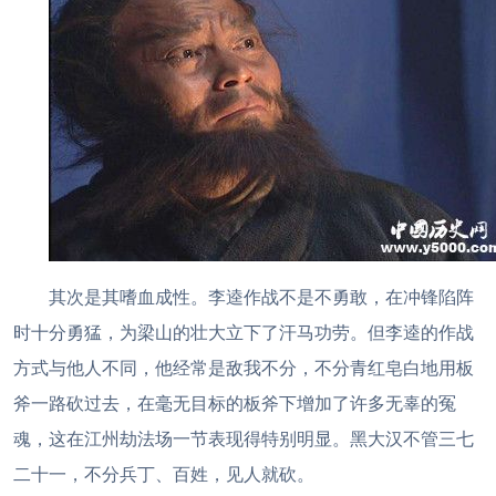
其次是其嗜血成性。李逵作战不是不勇敢，在冲锋陷阵
时十分勇猛，为梁山的壮大立下了汗马功劳。但李逵的作战
方式与他人不同，他经常是敌我不分，不分青红皂白地用板
斧一路砍过去，在毫无目标的板斧下增加了许多无辜的冤
魂，这在江州劫法场一节表现得特别明显。黑大汉不管三七
二十一，不分兵丁、百姓，见人就砍。