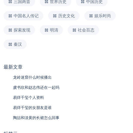
三国两晋
世界历史
中国历史
中国名人传记
历史文化
娱乐时尚
探索发现
明清
社会百态
秦汉
最新文章
龙岭迷窟什么时候播出
虞书欣和赵志伟还在一起吗
易烊千玺个人资料
易烊千玺的女朋友是谁
陶喆和淡黄的长裙怎么回事