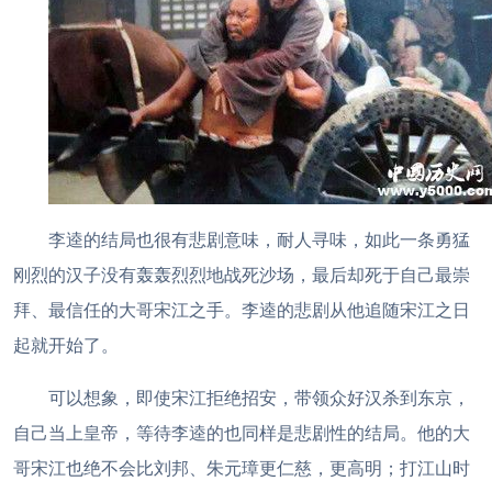
李逵的结局也很有悲剧意味，耐人寻味，如此一条勇猛
刚烈的汉子没有轰轰烈烈地战死沙场，最后却死于自己最崇
拜、最信任的大哥宋江之手。李逵的悲剧从他追随宋江之日
起就开始了。
可以想象，即使宋江拒绝招安，带领众好汉杀到东京，
自己当上皇帝，等待李逵的也同样是悲剧性的结局。他的大
哥宋江也绝不会比刘邦、朱元璋更仁慈，更高明；打江山时