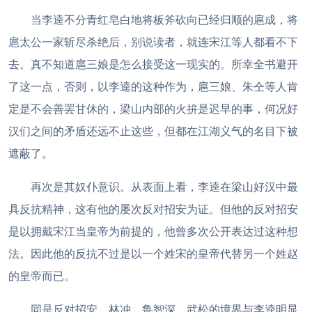
当李逵不分青红皂白地将板斧砍向已经归顺的扈成，将
扈太公一家斩尽杀绝后，别说读者，就连宋江等人都看不下
去。真不知道扈三娘是怎么接受这一现实的。所幸全书避开
了这一点，否则，以李逵的这种作为，扈三娘、朱仝等人肯
定是不会善罢甘休的，梁山内部的火拚是迟早的事，何况好
汉们之间的矛盾还远不止这些，但都在江湖义气的名目下被
遮蔽了。
再次是其奴仆意识。从表面上看，李逵在梁山好汉中最
具反抗精神，这有他的屡次反对招安为证。但他的反对招安
是以拥戴宋江当皇帝为前提的，他曾多次公开表达过这种想
法。因此他的反抗不过是以一个姓宋的皇帝代替另一个姓赵
的皇帝而已。
同是反对招安，林冲、鲁智深、武松的境界与李逵明显