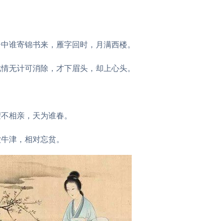
云中谁寄锦书来，雁字回时，月满西楼。
此情无计可消除，才下眉头，却上心头。
望不相亲，天为谁春。
饮牛津，相对忘贫。