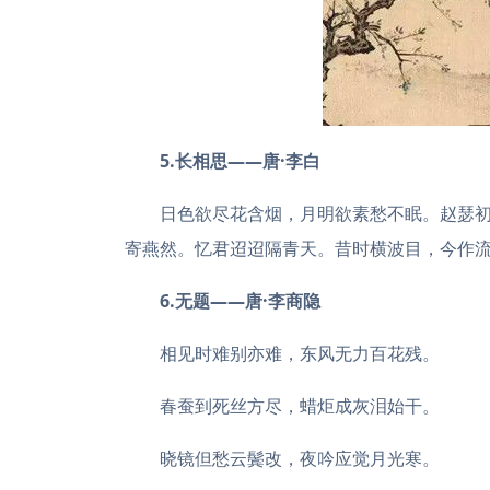
5.长相思——唐·李白
日色欲尽花含烟，月明欲素愁不眠。赵瑟
寄燕然。忆君迢迢隔青天。昔时横波目，今作
6.无题——唐·李商隐
相见时难别亦难，东风无力百花残。
春蚕到死丝方尽，蜡炬成灰泪始干。
晓镜但愁云鬓改，夜吟应觉月光寒。