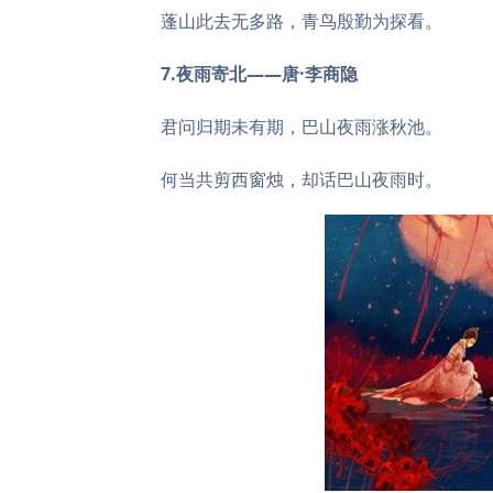
蓬山此去无多路，青鸟殷勤为探看。
7.夜雨寄北——唐·李商隐
君问归期未有期，巴山夜雨涨秋池。
何当共剪西窗烛，却话巴山夜雨时。