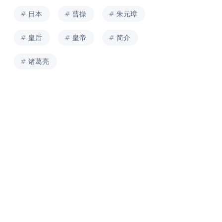
日本
曹操
朱元璋
皇后
皇帝
简介
诸葛亮