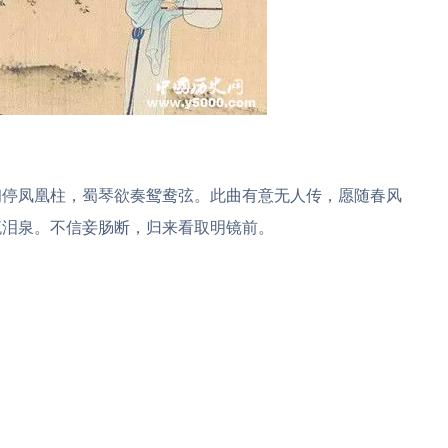
初停凤凰柱，蜀琴欲奏鸳鸯弦。此曲有意无人传，愿随春风
流泪泉。不信妾肠断，归来看取明镜前。