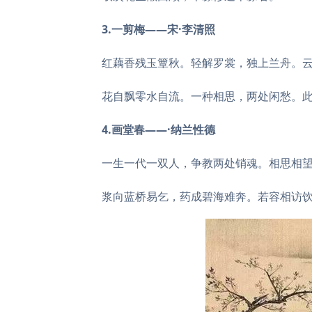
3.一剪梅——宋·李清照
红藕香残玉簟秋。轻解罗裳，独上兰舟。
花自飘零水自流。一种相思，两处闲愁。
4.画堂春——·纳兰性德
一生一代一双人，争教两处销魂。相思相
浆向蓝桥易乞，药成碧海难奔。若容相访