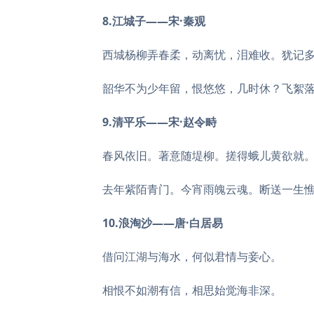
8.江城子——宋·秦观
西城杨柳弄春柔，动离忧，泪难收。犹记
韶华不为少年留，恨悠悠，几时休？飞絮
9.清平乐——宋·赵令畤
春风依旧。著意随堤柳。搓得蛾儿黄欲就
去年紫陌青门。今宵雨魄云魂。断送一生
10.浪淘沙——唐·白居易
借问江湖与海水，何似君情与妾心。
相恨不如潮有信，相思始觉海非深。