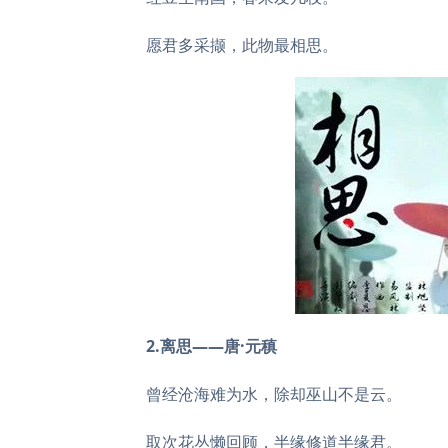
愿君多采撷，此物最相思。
2.离思——唐·元稹
曾经沧海难为水，除却巫山不是云。
取次花丛懒回顾，半缘修道半缘君。