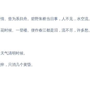
多情、曾为系归舟。碧野朱桥当日事，人不见，水空流。
落花时候、一登楼。便作春江都是泪，流不尽，许多愁。
。天气清明时候。
憔悴，只消几个黄昏。