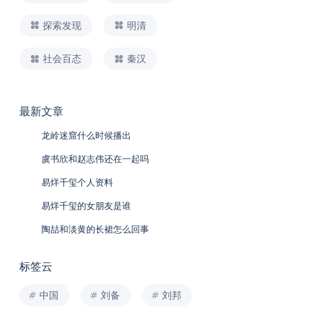
探索发现
明清
社会百态
秦汉
最新文章
龙岭迷窟什么时候播出
虞书欣和赵志伟还在一起吗
易烊千玺个人资料
易烊千玺的女朋友是谁
陶喆和淡黄的长裙怎么回事
标签云
中国
刘备
刘邦