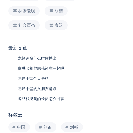
探索发现
明清
社会百态
秦汉
最新文章
龙岭迷窟什么时候播出
虞书欣和赵志伟还在一起吗
易烊千玺个人资料
易烊千玺的女朋友是谁
陶喆和淡黄的长裙怎么回事
标签云
中国
刘备
刘邦