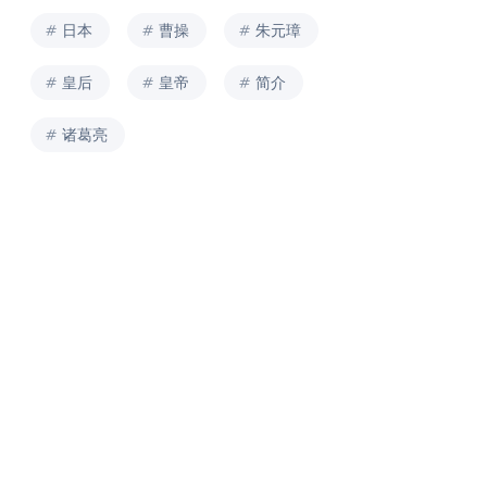
日本
曹操
朱元璋
皇后
皇帝
简介
诸葛亮