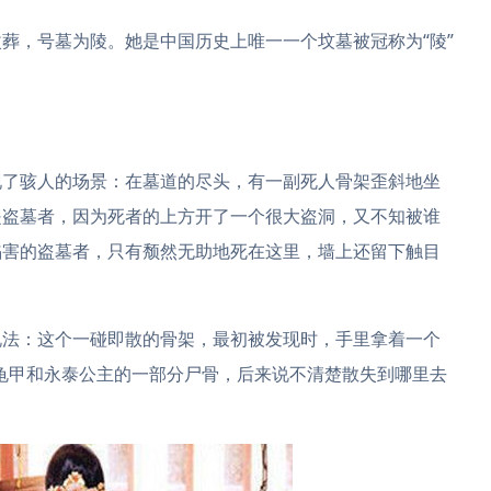
葬，号墓为陵。她是中国历史上唯一一个坟墓被冠称为“陵”
现了骇人的场景：在墓道的尽头，有一副死人骨架歪斜地坐
是盗墓者，因为死者的上方开了一个很大盗洞，又不知被谁
陷害的盗墓者，只有颓然无助地死在这里，墙上还留下触目
说法：这个一碰即散的骨架，最初被发现时，手里拿着一个
这龟甲和永泰公主的一部分尸骨，后来说不清楚散失到哪里去