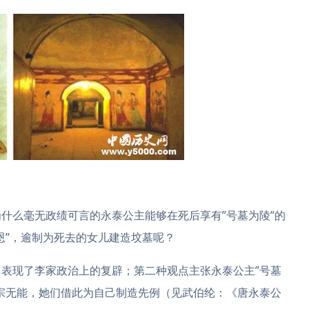
什么毫无政绩可言的永泰公主能够在死后享有”号墓为陵”的
恩”，逾制为死去的女儿建造坟墓呢？
表现了李家政治上的复辟；第二种观点主张永泰公主”号墓
宗无能，她们借此为自己制造先例（见武伯纶：《唐永泰公