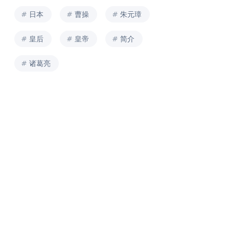
日本
曹操
朱元璋
皇后
皇帝
简介
诸葛亮