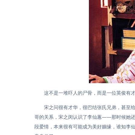
这不是一堆吓人的尸骨，而是一位英俊有
宋之问很有才华，很巴结张氏兄弟，甚至
哥的关系，宋之闵认识了李仙蕙——那时候她
段爱情，本来很有可能成为美好姻缘，谁知李