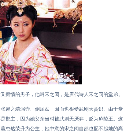
才又痴情的男子，他叫宋之闵，是唐代诗人宋之问的堂弟。
给张易之端溺壶、倒尿盆，因而也很受武则天赏识。由于堂
还是郡主，因为她父亲当时被武则天厌弃，贬为庐陵王。这
仙蕙忽然荣升为公主，她中意的宋之闵自然也配不起她的高