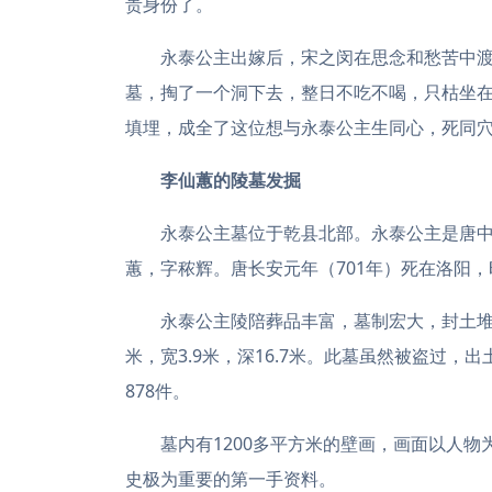
贵身份了。
永泰公主出嫁后，宋之闵在思念和愁苦中
墓，掏了一个洞下去，整日不吃不喝，只枯坐
填埋，成全了这位想与永泰公主生同心，死同
李仙蕙的
陵墓发掘
永泰公主墓位于乾县北部。永泰公主是唐
蕙，字秾辉。唐长安元年（701年）死在洛阳
永泰公主陵陪葬品丰富，墓制宏大，封土堆高1
米，宽3.9米，深16.7米。此墓虽然被盗过，
878件。
墓内有1200多平方米的壁画，画面以人
史极为重要的第一手资料。