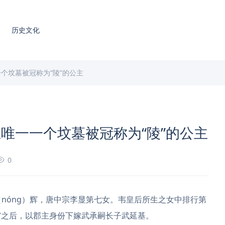
历史文化
个坟墓被冠称为“陵”的公主
唯一一个坟墓被冠称为“陵”的公主
0
秾（nóng）辉，唐中宗李显第七女。韦皇后所生之女中排行第
宫之后，以郡主身份下嫁武承嗣长子武延基。