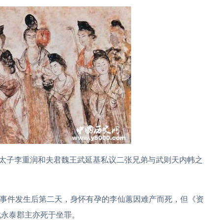
德太子李重润和夫君魏王武延基私议二张兄弟与武则天内帏之
载，事件发生后第二天，身怀有孕的李仙蕙因难产而死，但《资
载永泰郡主亦死于坐罪。