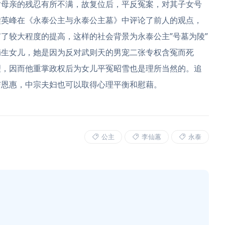
对母亲的残忍有所不满，故复位后，平反冤案，对其子女号
樊英峰在《永泰公主与永泰公主墓》中评论了前人的观点，
了较大程度的提高，这样的社会背景为永泰公主”号墓为陵”
嫡生女儿，她是因为反对武则天的男宠二张专权含冤而死
理，因而他重掌政权后为女儿平冤昭雪也是理所当然的。
追
与恩惠，中宗夫妇也可以取得心理平衡和慰藉。
公主
李仙蕙
永泰