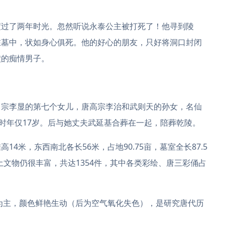
渡过了两年时光。忽然听说永泰公主被打死了！他寻到陵
在墓中，状如身心俱死。他的好心的朋友，只好将洞口封闭
穴的痴情男子。
中宗李显的第七个女儿，唐高宗李治和武则天的孙女，名仙
，时年仅17岁。后与她丈夫武延基合葬在一起，陪葬乾陵。
4米，东西南北各长56米，占地90.75亩，墓室全长87.5
出土文物仍很丰富，共达1354件，其中各类彩绘、唐三彩俑占
物为主，颜色鲜艳生动（后为空气氧化失色），是研究唐代历