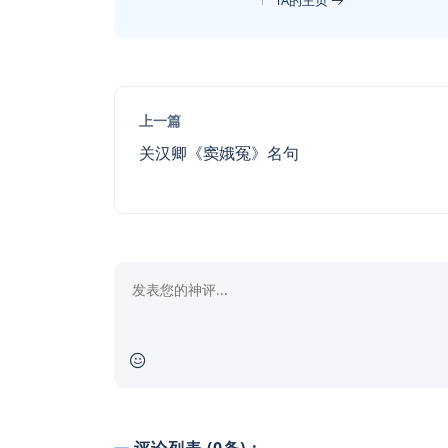
TA的主页
上一篇
关汉卿《窦娥冤》名句
评论列表 (0条)：