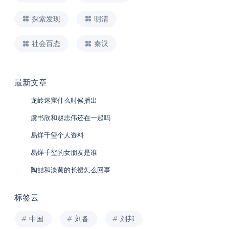
探索发现
明清
社会百态
秦汉
最新文章
龙岭迷窟什么时候播出
虞书欣和赵志伟还在一起吗
易烊千玺个人资料
易烊千玺的女朋友是谁
陶喆和淡黄的长裙怎么回事
标签云
中国
刘备
刘邦