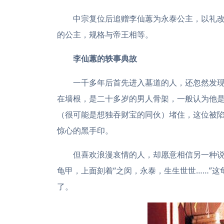
中宗复位后追赠李仙蕙为永泰公主，以礼改
的公主，规格与帝王相等。
李仙蕙的
轶事典故
一千多年后首先进入墓道的人，还忽然发
在墙根，是二十多岁的男人骨架，一般认为他
（很可能是想独吞财宝的同伙）堵住，这位被
惊心的黑手印。
但喜欢浪漫哀情的人，却愿意相信另一种
龟甲，上面刻着“之闵，永泰，生生世世……”
了。