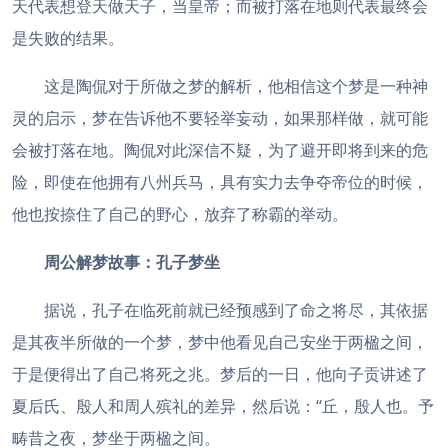
天代表想登天做天子，当皇帝；而被打落在地则代表最终会
是失败的结果。
这是陶侃对于所做之梦的解析，他相信这个梦是一种神
灵的启示，梦在告诉他不要轻举妄动，如果那样做，就可能
会被打落在地。陶侃对此深信不疑，为了避开即将到来的危
险，即使在他拥有八州兵马，具有实力去争夺帝位的时候，
他也按捺住了自己的野心，放弃了称霸的举动。
周公解梦故事：
孔子梦坐
据说，孔子在临死前就已经预感到了命之将尽，其依据
是其夜半所做的一个梦，梦中他看见自己安坐于两楹之间，
于是便得出了自己将死之兆。梦后的一日，他向子贡讲述了
夏后氏、殷人和周人殡礼的差异，然后说：“丘，殷人也。予
畴昔之夜，梦坐于两楹之间。