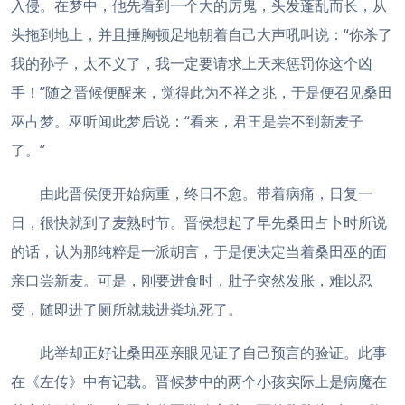
入侵。在梦中，他先看到一个大的厉鬼，头发蓬乱而长，从
头拖到地上，并且捶胸顿足地朝着自己大声吼叫说：“你杀了
我的孙子，太不义了，我一定要请求上天来惩罚你这个凶
手！”随之晋候便醒来，觉得此为不祥之兆，于是便召见桑田
巫占梦。巫听闻此梦后说：“看来，君王是尝不到新麦子
了。”
由此晋侯便开始病重，终日不愈。带着病痛，日复一
日，很快就到了麦熟时节。晋侯想起了早先桑田占卜时所说
的话，认为那纯粹是一派胡言，于是便决定当着桑田巫的面
亲口尝新麦。可是，刚要进食时，肚子突然发胀，难以忍
受，随即进了厕所就栽进粪坑死了。
此举却正好让桑田巫亲眼见证了自己预言的验证。此事
在《左传》中有记载。晋候梦中的两个小孩实际上是病魔在