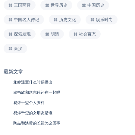
三国两晋
世界历史
中国历史
中国名人传记
历史文化
娱乐时尚
探索发现
明清
社会百态
秦汉
最新文章
龙岭迷窟什么时候播出
虞书欣和赵志伟还在一起吗
易烊千玺个人资料
易烊千玺的女朋友是谁
陶喆和淡黄的长裙怎么回事