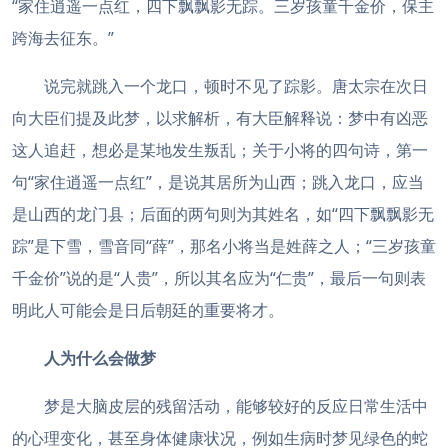
“家住逍遥一点红，四下飘飘影无踪。三岁孩童千金价，保主
跨海去征东。”
说完就跳入一个龙口，顿时不见了踪影。唐太宗在次日
向大臣们提及此梦，以求解析，有大臣解释说：梦中有凶恶
这人追赶，想必是某地发生叛乱；关于小将的四句诗，第一
句“家住逍遥一点红”，是说其居所为山西；跳入龙口，应当
是山西的龙门县；后面的两句则为其姓名，如“四下飘飘影无
踪”是下雪，雪音同“薛”，那名小将当是姓薛之人；“三岁孩童
千金价”说的是“人贵”，所以其名应为“仁贵”，最后一句则表
明此人可能会是日后朝廷的重要将才。
人为什么会做梦
梦是大脑皮层的残留活动，能够较好的反应日常生活中
的心理变化，甚至身体健康状况，例如生病时梦见绿色的蛇