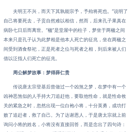
夫明王不兴，而天下其孰能宗予，予殆将死也。”说明了
自己将要死去，子贡自然难以相信，然而，后来孔子果真在
病卧七日后而离世。“楹”是堂屋中的柱子，梦坐于两楹之间
本来只是孔子认为此梦相是他本人死亡的征兆，坐在两楹之
间受到酒食祭祀，正是死者之位与死者之相，到后来被人们
借以泛指人们死亡的征兆。
周公解梦故事：
梦得薛仁贵
传说唐太宗登基后曾做过一个凶煞之梦，在梦中有一个
凶神恶煞似的人手持大刀追赶他，要取他性命，就是性命攸
关的紧急之时，忽然出现一位白袍小将，十分英勇，成功打
败了追赶者，救了自己。为了达谢恩人，于是唐太宗就上前
询问小将的姓名，小将没有直接回答，而是念出了四句诗：