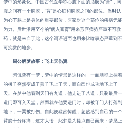
梦中的形象化。中国古代医学称心脏下面的脂肪为“膏”，胸
腹之间有一个膈膜，“肓”是心脏和膈膜之间的部位。当时认
为心下膈上是身体的重要部位，医家对这个部位的疾病无能
为力。后世沿用至今的“病入膏肓”用来形容病势严重不可救
药，就是来自于此，这个词语进而也用来比喻事态严重到不
可挽救的地步。
周公解梦故事：
飞上天伤翼
陶侃曾有一梦，梦中的情景是这样的：一面墙壁上挂着
的梭子突然变成了燕子飞上了天，而自己也成功地飞上了
天。在梦中他看到天门有九道，他走进了八道，只剩最后一
道门即可入天堂，然而就在他要进门时，却被守门人打落到
地下，一翼被打伤。自此便猛然惊醒，忽然感到自己的一个
臂膀十分疼痛，这才大悟，此梦是为提点自己而来：梦见上