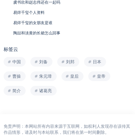
虞书欣和赵志伟还在一起吗
易烊千玺个人资料
易烊千玺的女朋友是谁
陶喆和淡黄的长裙怎么回事
标签云
中国
刘备
刘邦
日本
曹操
朱元璋
皇后
皇帝
简介
诸葛亮
免责声明：本网站所有内容来源于互联网，如权利人发现存在误传其
作品情形，请及时与本站联系，我们将在第一时间删除。