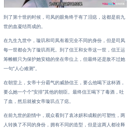
到了第十世的时候，司凤的眼角终于有了泪痣，这都是前九
世的血凝结而成的。
在九生九世中，璇玑和司凤有着完全不同的身份，但是司凤
每一世都会为了璇玑而死。到了信王和女帝这一世，信王运
筹帷幄只为保护她安稳的坐在帝位上，但最终还是敌不过她
一句“人心难测”。
在朝堂上，女帝十分霸气的威胁信王，要么他喝下这杯酒，
要么她一个个“安排”其他的朝臣。最终信王喝下了毒酒，吐
了血，然后就被女帝璇玑点了痣。
在前九世的剧情中，观众看到了袁冰妍和成毅的可塑性，两
人转换了不同的身份，拥有不同的造型，但是这两人都诠释