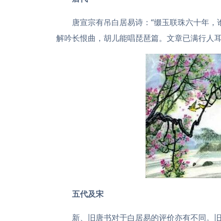
唐宣宗有吊白居易诗：“缀玉联珠六十年，
解吟长恨曲，胡儿能唱琵琶篇。文章已满行人耳
五代及宋
新、旧唐书对于白居易的评价亦有不同。旧