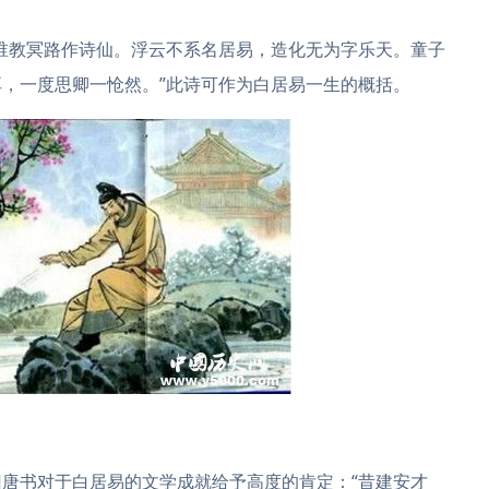
谁教冥路作诗仙。浮云不系名居易，造化无为字乐天。童子
，一度思卿一怆然。”此诗可作为白居易一生的概括。
唐书对于白居易的文学成就给予高度的肯定：“昔建安才