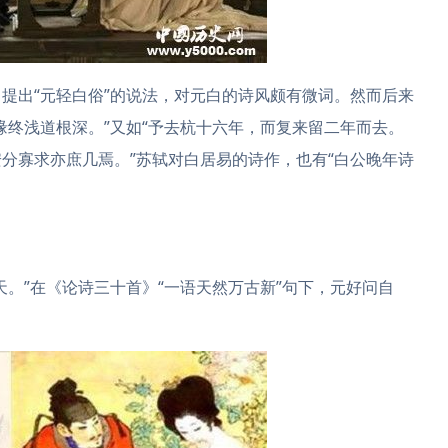
提出“元轻白俗”的说法，对元白的诗风颇有微词。然而后来
缘终浅道根深。”又如“予去杭十六年，而复来留二年而去。
分寡求亦庶几焉。”苏轼对白居易的诗作，也有“白公晚年诗
天。”在《论诗三十首》“一语天然万古新”句下，元好问自