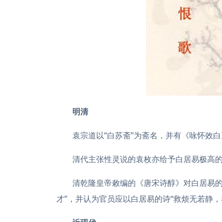
明清
袁宗道以“白苏斋”为斋名，并有《咏怀效
清代主张性灵说的袁枚亦给予白居易极高
清乾隆皇帝敕编的《唐宋诗醇》对白居易的
才”，并认为官员应以白居易的诗“救烦无若静，