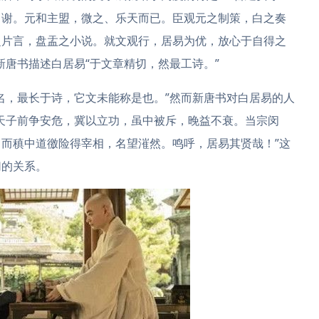
、谢。元和主盟，微之、乐天而已。臣观元之制策，白之奏
之片言，盘盂之小说。就文观行，居易为优，放心于自得之
新唐书描述白居易“于文章精切，然最工诗。”
名，最长于诗，它文未能称是也。”然而新唐书对白居易的人
天子前争安危，冀以立功，虽中被斥，晚益不衰。当宗闵
而稹中道徼险得宰相，名望漼然。鸣呼，居易其贤哉！”这
切的关系。