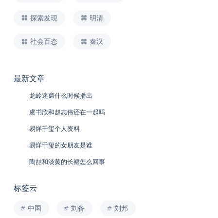
探索发现
明清
社会百态
秦汉
最新文章
龙岭迷窟什么时候播出
虞书欣和赵志伟还在一起吗
易烊千玺个人资料
易烊千玺的女朋友是谁
陶喆和淡黄的长裙怎么回事
标签云
中国
刘备
刘邦