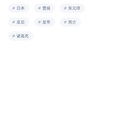
日本
曹操
朱元璋
皇后
皇帝
简介
诸葛亮