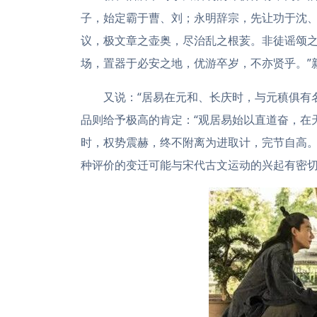
子，始定霸于曹、刘；永明辞宗，先让功于沈
议，极文章之壶奥，尽治乱之根荄。非徒谣颂
场，置器于必安之地，优游卒岁，不亦贤乎。”
又说：“居易在元和、长庆时，与元稹俱有
品则给予极高的肯定：“观居易始以直道奋，在
时，权势震赫，终不附离为进取计，完节自高。
种评价的变迁可能与宋代古文运动的兴起有密