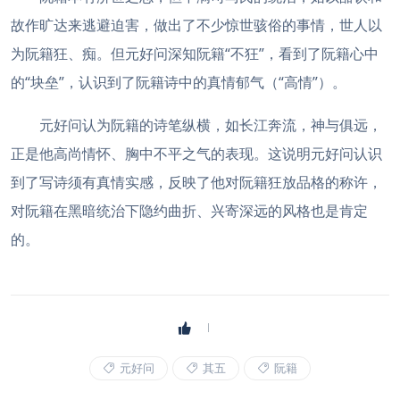
故作旷达来逃避迫害，做出了不少惊世骇俗的事情，世人以
为阮籍狂、痴。但元好问深知阮籍“不狂”，看到了阮籍心中
的“块垒”，认识到了阮籍诗中的真情郁气（“高情”）。
元好问认为阮籍的诗笔纵横，如长江奔流，神与俱远，
正是他高尚情怀、胸中不平之气的表现。这说明元好问认识
到了写诗须有真情实感，反映了他对阮籍狂放品格的称许，
对阮籍在黑暗统治下隐约曲折、兴寄深远的风格也是肯定
的。
元好问
其五
阮籍