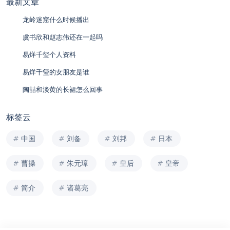
最新文章
龙岭迷窟什么时候播出
虞书欣和赵志伟还在一起吗
易烊千玺个人资料
易烊千玺的女朋友是谁
陶喆和淡黄的长裙怎么回事
标签云
中国
刘备
刘邦
日本
曹操
朱元璋
皇后
皇帝
简介
诸葛亮