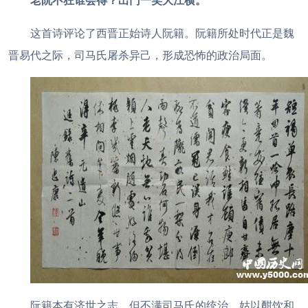
老阮不狂谁会得？出门一笑大江横。
这首诗评论了西晋正始诗人阮籍。阮籍所处时代正是魏
晋易代之际，司马氏屠杀异己，形成恐怖的政治局面。
阮籍本有济世之志，但不满司马氏的统治，姑以酣饮和