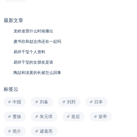
最新文章
龙岭迷窟什么时候播出
虞书欣和赵志伟还在一起吗
易烊千玺个人资料
易烊千玺的女朋友是谁
陶喆和淡黄的长裙怎么回事
标签云
中国
刘备
刘邦
日本
曹操
朱元璋
皇后
皇帝
简介
诸葛亮