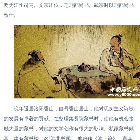
贬为江州司马。文宗即位，迁刑部尚书。武宗时以刑部尚书
致仕。
晚年退居洛阳香山，自号香山居士，他对现实主义诗歌
的发展有卓著的贡献。在整理集贤院藏书时，使他有机会接
触大量的藏书，对他的文学创作有很大的影响。私家藏书颇
富，建有藏书楼，名“池北书库”。他曾作《池上篇》，言其