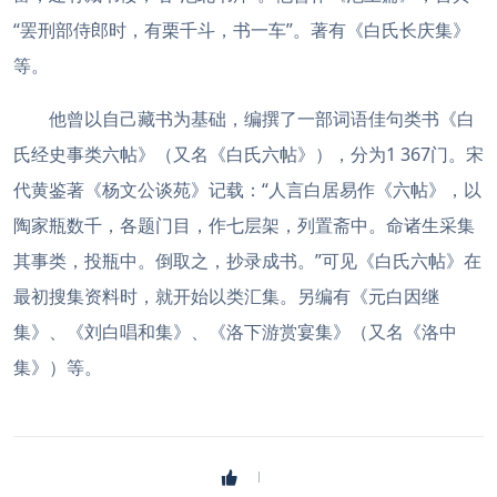
“罢刑部侍郎时，有栗千斗，书一车”。著有《白氏长庆集》
等。
他曾以自己藏书为基础，编撰了一部词语佳句类书《白
氏经史事类六帖》（又名《白氏六帖》），分为1 367门。宋
代黄鉴著《杨文公谈苑》记载：“人言白居易作《六帖》，以
陶家瓶数千，各题门目，作七层架，列置斋中。命诸生采集
其事类，投瓶中。倒取之，抄录成书。”可见《白氏六帖》在
最初搜集资料时，就开始以类汇集。另编有《元白因继
集》、《刘白唱和集》、《洛下游赏宴集》（又名《洛中
集》）等。