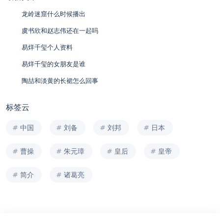
龙岭迷窟什么时候播出
虞书欣和赵志伟还在一起吗
易烊千玺个人资料
易烊千玺的女朋友是谁
陶喆和淡黄的长裙怎么回事
标签云
中国
刘备
刘邦
日本
曹操
朱元璋
皇后
皇帝
简介
诸葛亮