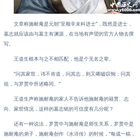
文章称施耐庵是元朝“至顺辛未科进士”，既然是进士，
墓志就应该由与墓主有渊源，在当地有声望的官方人物去撰
写。
王道生根本与之不相匹配，他是个无名之辈。
“问其家世，讳不肯道，问其志，则又唏嘘叹惋；问其
祖，与罗贯中所述略同。”
王道生声称施耐庵的家人不告诉他施耐庵的籍贯、志
向、家世情况，这样的墓志铭的可信度有几分呢？
还有一种说法，罗贯中与施耐庵是师生关系，罗贯中是
施耐庵的弟子，施耐庵创作《水浒传》的时候，“每成一稿，