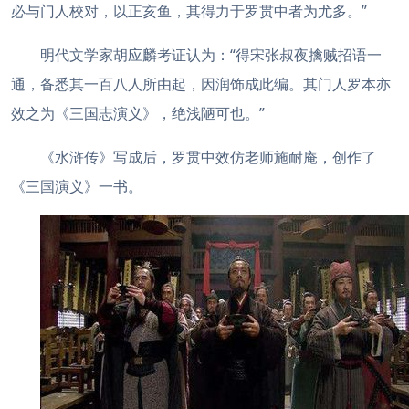
必与门人校对，以正亥鱼，其得力于罗贯中者为尤多。”
明代文学家胡应麟考证认为：“得宋张叔夜擒贼招语一
通，备悉其一百八人所由起，因润饰成此编。其门人罗本亦
效之为《三国志演义》，绝浅陋可也。”
《水浒传》写成后，罗贯中效仿老师施耐庵，创作了
《三国演义》一书。