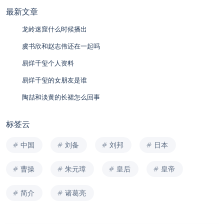
最新文章
龙岭迷窟什么时候播出
虞书欣和赵志伟还在一起吗
易烊千玺个人资料
易烊千玺的女朋友是谁
陶喆和淡黄的长裙怎么回事
标签云
中国
刘备
刘邦
日本
曹操
朱元璋
皇后
皇帝
简介
诸葛亮