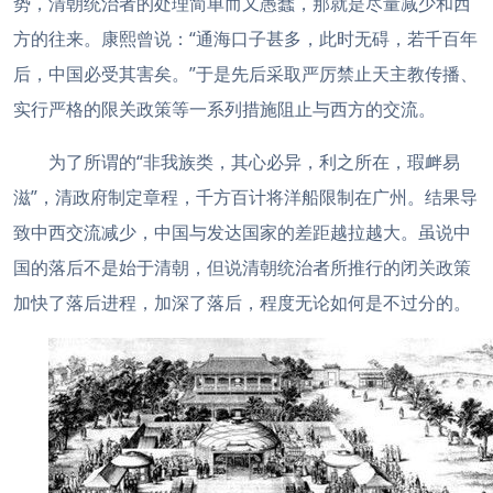
势，清朝统治者的处理简单而又愚蠢，那就是尽量减少和西
方的往来。康熙曾说：“通海口子甚多，此时无碍，若千百年
后，中国必受其害矣。”于是先后采取严厉禁止天主教传播、
实行严格的限关政策等一系列措施阻止与西方的交流。
为了所谓的“非我族类，其心必异，利之所在，瑕衅易
滋”，清政府制定章程，千方百计将洋船限制在广州。结果导
致中西交流减少，中国与发达国家的差距越拉越大。虽说中
国的落后不是始于清朝，但说清朝统治者所推行的闭关政策
加快了落后进程，加深了落后，程度无论如何是不过分的。