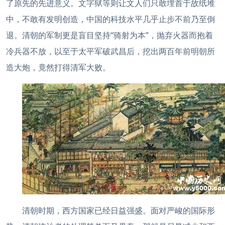
了原先的先进意义。文字狱等则让文人们只敢埋首于故纸堆
中，不敢有发明创造，中国的科技水平几乎止步不前乃至倒
退。清朝的军制更是盲目坚持“骑射为本”，抛弃火器而抱着
冷兵器不放，以至于太平军破武昌后，挖出两百年前明朝所
造大炮，竟然打得清军大败。
清朝时期，西方国家已经日益强盛。面对严峻的国际形