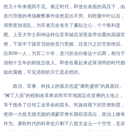
然几十年来视而不见。雍正时代，即使在表面的高压下，由
贪污导致的考场舞弊事件依然层出不穷。到乾隆中叶以后，
局势更加混乱，为官者完全丧失了廉耻之心，个个唯利是
图。上至大学士和珅这样位至宰辅且深受皇帝信重的高级官
僚，下至中下级官员纷纷贪污受贿，且贪污之巨空前绝后。
仅和珅一人，为官二十年，贪污折合白银达十亿两，相当于
清朝十五年的财政总收入。即使在看起来还算清明的时代都
如此腐败，可见清朝的灭亡是必然的。
政治、军事、科技上的落后也是“康乾盛世”的真面目。
“摊丁入亩”的税制改革将农民牢牢地固定在贫瘠的土地上，
等于扼杀了任何工业革命的苗头。民族歧视下的官僚制度，
使得一大批无德无能的满蒙官僚长期窃居高位，政治上难有
作为。康乾时代的科举也只剩下八股文这么一个空壳，丢弃