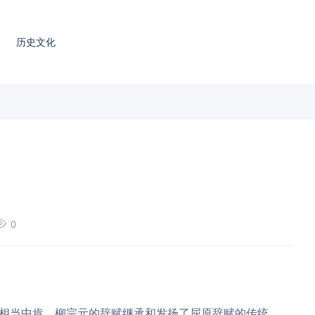
历史文化
0
相当中肯。柳宗元的辞赋继承和发扬了屈原辞赋的传统。