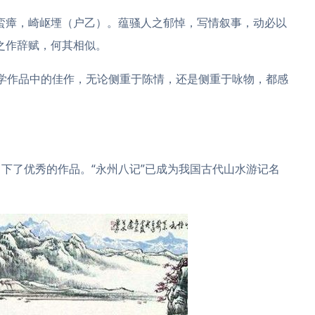
蛮瘴，崎岖堙（户乙）。蕴骚人之郁悼，写情叙事，动必以
之作辞赋，何其相似。
体文学作品中的佳作，无论侧重于陈情，还是侧重于咏物，都感
下了优秀的作品。“永州八记”已成为我国古代山水游记名