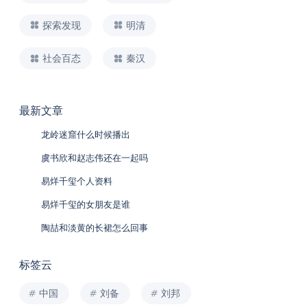
探索发现
明清
社会百态
秦汉
最新文章
龙岭迷窟什么时候播出
虞书欣和赵志伟还在一起吗
易烊千玺个人资料
易烊千玺的女朋友是谁
陶喆和淡黄的长裙怎么回事
标签云
中国
刘备
刘邦