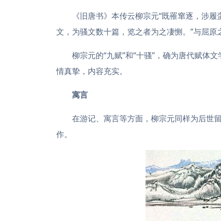
《旧唐书》本传云柳宗元“既罹窜逐，涉履
文，为骚文数十篇，览之者为之凄恻。”与屈原
柳宗元的“九赋”和“十骚”，确为唐代赋
情真挚，内容充实。
寓言
在游记、寓言等方面，柳宗元同样为后世留
作。