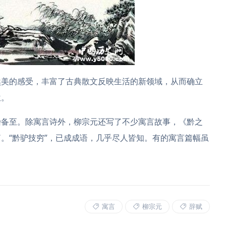
然美的感受，丰富了古典散文反映生活的新领域，从而确立
位。
崇备至。除寓言诗外，柳宗元还写了不少寓言故事，《黔之
。“黔驴技穷”，已成成语，几乎尽人皆知。有的寓言篇幅虽
寓言
柳宗元
辞赋