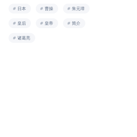
日本
曹操
朱元璋
皇后
皇帝
简介
诸葛亮