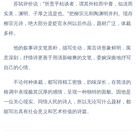
苏轼评价说：“所贵乎枯谈者，谓其外枯而中膏，似淡而
实美，渊明、子厚之流是也。”把柳宗元和陶渊明并列。现存
柳宗元诗，绝大部分是贬官永州以后作品，题材广泛，体裁
多样。
他的叙事诗文笔质朴，描写生动，寓言诗形象鲜明，寓
意深刻，抒情诗更善于用清新峻爽的文笔，委婉深曲地抒写
自己的心情。
不论何种体裁，都写得精工密致，韵味深长，在简淡的
格调中表现极其沉厚的感情，呈现一种独特的面貌。因他是
一位关心现实、同情人民的诗人，所以无论写什么题材，都
能写出具有社会意义和艺术价值的诗篇。