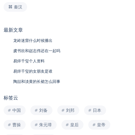
秦汉
最新文章
龙岭迷窟什么时候播出
虞书欣和赵志伟还在一起吗
易烊千玺个人资料
易烊千玺的女朋友是谁
陶喆和淡黄的长裙怎么回事
标签云
中国
刘备
刘邦
日本
曹操
朱元璋
皇后
皇帝