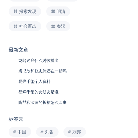
探索发现
明清
社会百态
秦汉
最新文章
龙岭迷窟什么时候播出
虞书欣和赵志伟还在一起吗
易烊千玺个人资料
易烊千玺的女朋友是谁
陶喆和淡黄的长裙怎么回事
标签云
中国
刘备
刘邦