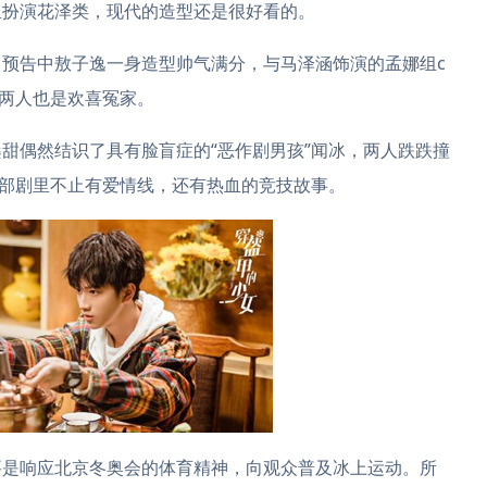
里扮演花泽类，现代的造型还是很好看的。
预告中敖子逸一身造型帅气满分，与马泽涵饰演的孟娜组c
，两人也是欢喜冤家。
甜偶然结识了具有脸盲症的“恶作剧男孩”闻冰，两人跌跌撞
这部剧里不止有爱情线，还有热血的竞技故事。
要是响应北京冬奥会的体育精神，向观众普及冰上运动。所