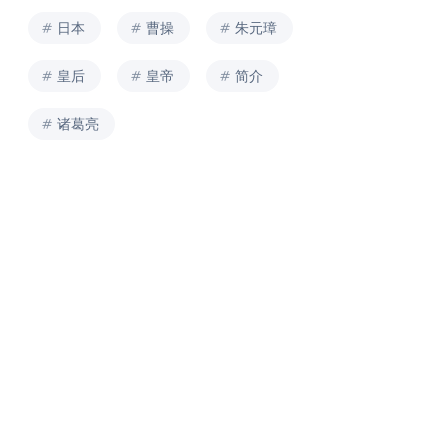
日本
曹操
朱元璋
皇后
皇帝
简介
诸葛亮