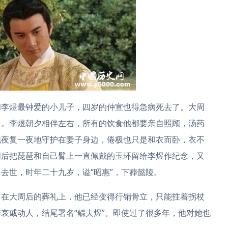
和李煜最钟爱的小儿子，四岁的仲宣也得急病死去了。大周
了。李煜朝夕相伴左右，所有的饮食他都要亲自照顾，汤药
他夜复一夜地守护在妻子身边，倦极也只是和衣而卧，衣不
周后把琵琶和自己臂上一直佩戴的玉环留给李煜作纪念，又
去世，时年二十九岁，谥“昭惠”，下葬懿陵。
。在大周后的葬礼上，他已经变得行销骨立，只能拄着拐杖
哀戚动人，结尾署名“鳏夫煜”。即使过了很多年，他对她也