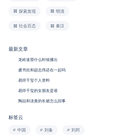
探索发现
明清
社会百态
秦汉
最新文章
龙岭迷窟什么时候播出
虞书欣和赵志伟还在一起吗
易烊千玺个人资料
易烊千玺的女朋友是谁
陶喆和淡黄的长裙怎么回事
标签云
中国
刘备
刘邦