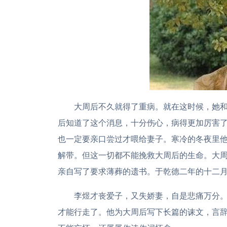
大周后不久就得了重病。就在这时候，她
后知道了这个消息，十分伤心，病得更加厉害
也一定要亲口尝过才喂给妻子。寒冷的冬夜里
解带。但这一切都不能挽救大周后的生命。大
亲自写了要求薄葬的遗书。于乾德二年的十二月
李煜才丧爱子，又失娇妻，自是悲痛万分
才能行走了。他为大周后写下长篇的诔文，言辞