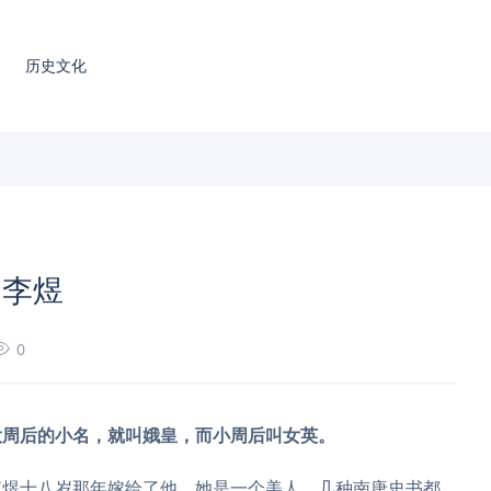
历史文化
了李煜
0
大周后的小名，就叫娥皇，而小周后叫女英。
李煜十八岁那年嫁给了他。她是一个美人，几种南唐史书都