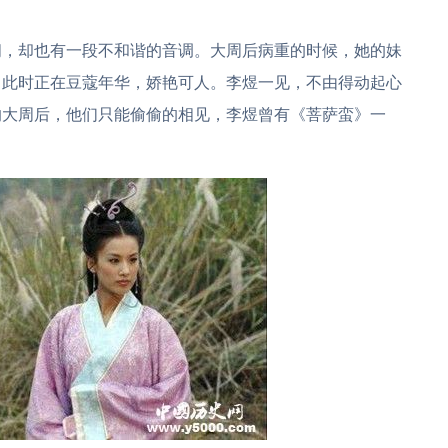
间，却也有一段不和谐的音调。大周后病重的时候，她的妹
，此时正在豆蔻年华，娇艳可人。李煜一见，不由得动起心
的大周后，他们只能偷偷的相见，李煜曾有《菩萨蛮》一