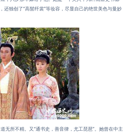
质，还独创了“高髻纤裳”等妆容，尽显自己的绝世美色与曼妙
道无所不精。又“通书史，善音律，尤工琵琶”。她曾在中主