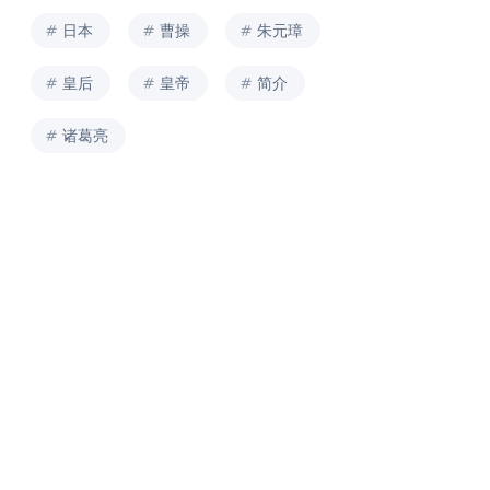
日本
曹操
朱元璋
皇后
皇帝
简介
诸葛亮