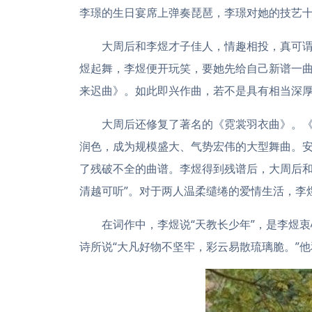
李璟的生日宴席上弹奏琵琶，李璟对她的技艺十
大周后和李煜才子佳人，情趣相投，真可
煜起舞，李煜便开玩笑，要她先给自己新谱一
来迟曲》。如此即兴作曲，若不是具有相当深
大周后还修复了著名的《霓裳羽衣曲》。
润色，成为规模盛大、气势宏伟的大型舞曲。
了残破不全的曲谱。李煜得到残谱后，大周后和
清越可听”。对于两人温柔缱绻的爱情生活，李
在词作中，李煜说“天教长少年”，是李煜
诗所说“大凡好物不坚牢，彩云易散琉璃脆。”