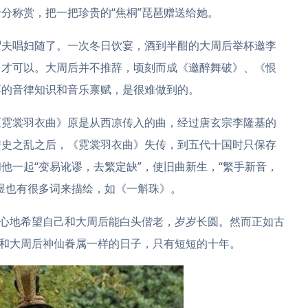
分称赏，把一把珍贵的“焦桐”琵琶赠送给她。
谓夫唱妇随了。一次冬日饮宴，酒到半酣的大周后举杯邀李
曲才可以。大周后并不推辞，顷刻而成《邀醉舞破》、《恨
厚的音律知识和音乐禀赋，是很难做到的。
《霓裳羽衣曲》原是从西凉传入的曲，经过唐玄宗李隆基的
安史之乱之后，《霓裳羽衣曲》失传，到五代十国时只保存
他一起“变易讹谬，去繁定缺”，使旧曲新生，“繁手新音，
煜也有很多词来描绘，如《一斛珠》。
衷心地希望自己和大周后能白头偕老，岁岁长圆。然而正如古
他和大周后神仙眷属一样的日子，只有短短的十年。